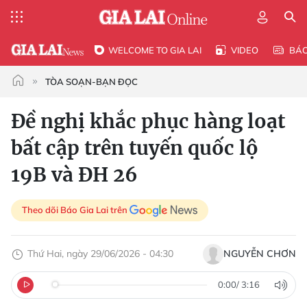
WELCOME TO GIA LAI
VIDEO
BÁ
TÒA SOẠN-BẠN ĐỌC
Đề nghị khắc phục hàng loạt
bất cập trên tuyến quốc lộ
19B và ĐH 26
Theo dõi Báo Gia Lai trên
Thứ Hai, ngày 29/06/2026 - 04:30
NGUYỄN CHƠN
0:00
/
3:16