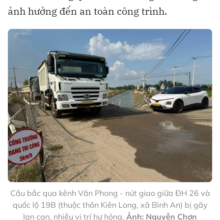
ảnh hưởng đến an toàn công trình.
Cầu bắc qua kênh Văn Phong - nút giao giữa ĐH 26 và
quốc lộ 19B (thuộc thôn Kiên Long, xã Bình An) bị gãy
lan can, nhiều vị trí hư hỏng.
Ảnh: Nguyễn Chơn