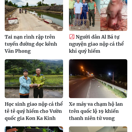
Tai nạn rình rập trên
Người dân Al Bá tự
tuyến đường dọc kênh
nguyện giao nộp cá thể
Văn Phong
khỉ quý hiếm
Học sinh giao nộp cá thể
Xe máy va chạm hộ lan
tê tê quý hiếm cho Vườn
trên quốc lộ 19 khiến
quốc gia Kon Ka Kinh
thanh niên tử vong