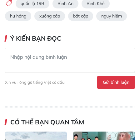
quốc lộ 19B
Bình An
Bình Khê
hư hỏng
xuống cấp
bất cập
nguy hiểm
Ý KIẾN BẠN ĐỌC
Gửi bình luận
Xin vui lòng gõ tiếng Việt có dấu
CÓ THỂ BẠN QUAN TÂM