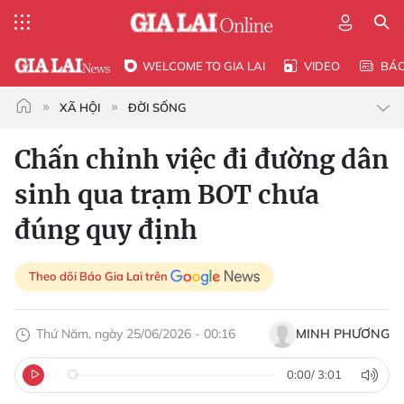
WELCOME TO GIA LAI
VIDEO
BÁ
XÃ HỘI
ĐỜI SỐNG
Chấn chỉnh việc đi đường dân
sinh qua trạm BOT chưa
đúng quy định
Theo dõi Báo Gia Lai trên
Thứ Năm, ngày 25/06/2026 - 00:16
MINH PHƯƠNG
0:00
/
3:01