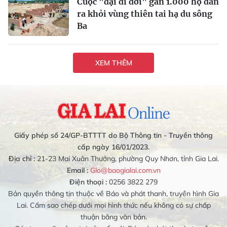
Cuộc "đại di dời" gần 1.000 hộ dân
ra khỏi vùng thiên tai hạ du sông
Ba
XEM THÊM
Giấy phép số 24/GP-BTTTT do Bộ Thông tin - Truyền thông
cấp ngày 16/01/2023.
Địa chỉ :
21-23 Mai Xuân Thưởng, phường Quy Nhơn, tỉnh Gia Lai.
Email :
Glo@baogialai.com.vn
Điện thoại :
0256 3822 279
Bản quyền thông tin thuộc về Báo và phát thanh, truyền hình Gia
Lai. Cấm sao chép dưới mọi hình thức nếu không có sự chấp
thuận bằng văn bản.