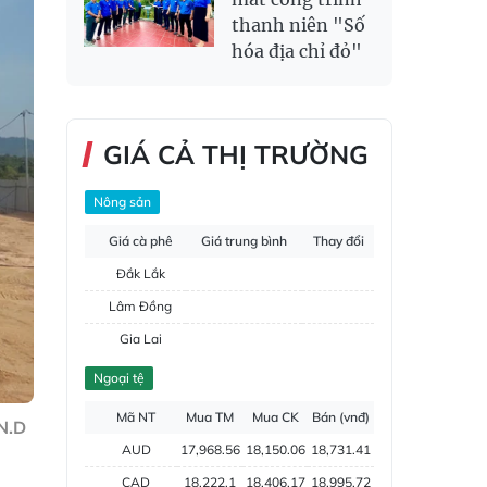
thanh niên "Số
hóa địa chỉ đỏ"
GIÁ CẢ THỊ TRƯỜNG
Nông sản
Giá cà phê
Giá trung bình
Thay đổi
Đắk Lắk
Lâm Đồng
Gia Lai
Đắk Nông
Ngoại tệ
Hồ tiêu
Mã NT
Mua TM
Mua CK
Bán (vnđ)
N.D
AUD
17,968.56
18,150.06
18,731.41
CAD
18,222.1
18,406.17
18,995.72