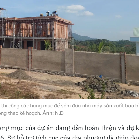
thi công các hạng mục để sớm đưa nhà máy sản xuất bao bì
ộng theo kế hoạch.
Ảnh: N.D
ạng mục của dự án đang dần hoàn thiện và dự 
6. Sự hỗ trợ tích cực của địa phương đã giúp d