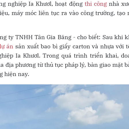
ng nghiệp Ia Khươl, hoạt động
thi công
nhà xư
liệu, máy móc liên tục ra vào công trường, tạo
g ty TNHH Tân Gia Băng - cho biết: Sau khi 
dự án
sản xuất bao bì giấy carton và nhựa với 
iệp Ia Khươl. Trong quá trình triển khai, d
ủa địa phương từ thủ tục pháp lý, bàn giao mặt 
g hiện nay.