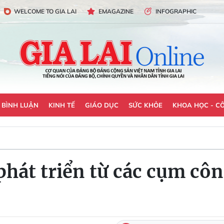
WELCOME TO GIA LAI
EMAGAZINE
INFOGRAPHIC
- BÌNH LUẬN
KINH TẾ
GIÁO DỤC
SỨC KHỎE
KHOA HỌC - C
 phát triển từ các cụm cô