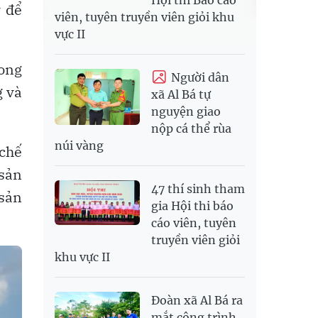
ý để
viên, tuyên truyền viên giỏi khu
vực II
rong
Người dân
g và
xã Al Bá tự
nguyện giao
nộp cá thể rùa
núi vàng
 chế
 sản
47 thí sinh tham
 sản
gia Hội thi báo
cáo viên, tuyên
truyền viên giỏi
khu vực II
Đoàn xã Al Bá ra
mắt công trình