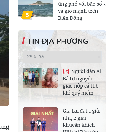
ứng phó với bão số 3
và gió mạnh trên
5
Biển Đông
TIN ĐỊA PHƯƠNG
Người dân Al
Bá tự nguyện
giao nộp cá thể
khỉ quý hiếm
Gia Lai đạt 1 giải
nhì, 2 giải
khuyến khích
ung
Hội thi Báo cáo