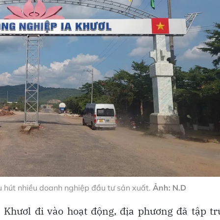
 hút nhiều doanh nghiệp đầu tư sản xuất.
Ảnh: N.D
Khươl đi vào hoạt động, địa phương đã tập tr