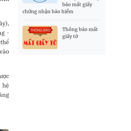
báo mất giấy
chứng nhận bảo hiểm
ây),
Thông báo mất
g -
giấy tờ
 thế
 vào
được
 hệ
năng