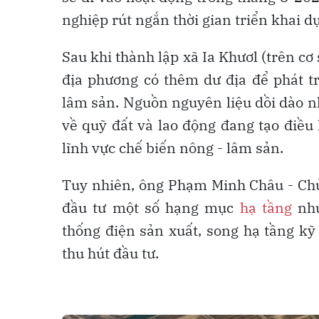
nghiệp rút ngắn thời gian triển khai dự
Sau khi thành lập xã Ia Khươl (trên cơ
địa phương có thêm dư địa để phát t
lâm sản. Nguồn nguyên liệu dồi dào nh
về quỹ đất và lao động đang tạo điều
lĩnh vực chế biến nông - lâm sản.
Tuy nhiên, ông Phạm Minh Châu - Chủ 
đầu tư một số hạng mục
hạ tầng
nh
thống điện sản xuất, song hạ tầng k
thu hút đầu tư.