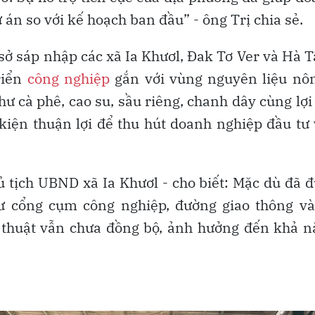
 án so với kế hoạch ban đầu” - ông Trị chia sẻ.
 sở sáp nhập các xã Ia Khươl, Đak Tơ Ver và Hà T
riển
công nghiệp
gắn với vùng nguyên liệu nôn
ư cà phê, cao su, sầu riêng, chanh dây cùng lợi
 kiện thuận lợi để thu hút doanh nghiệp đầu tư
tịch UBND xã Ia Khươl - cho biết: Mặc dù đã 
ư cổng cụm công nghiệp, đường giao thông và
ỹ thuật vẫn chưa đồng bộ, ảnh hưởng đến khả 