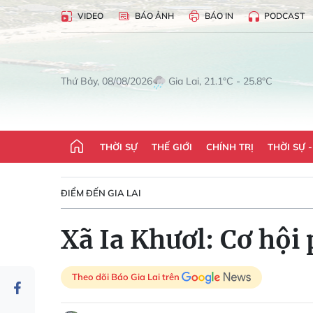
VIDEO
BÁO ẢNH
BÁO IN
PODCAST
Gia Lai, 21.1°C - 25.8°C
Thứ Bảy, 08/08/2026
THỜI SỰ
THẾ GIỚI
CHÍNH TRỊ
THỜI SỰ 
ĐIỂM ĐẾN GIA LAI
Xã Ia Khươl: Cơ hội
Theo dõi Báo Gia Lai trên