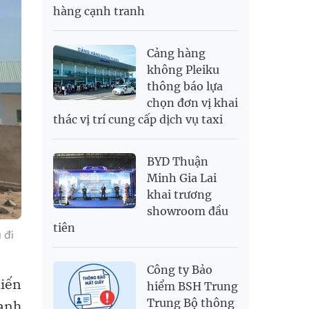
hàng cạnh tranh
SGD
19,916.94
20,118.12
20,804.08
THB
698.84
776.49
809.42
Cảng hàng
USD
26,000
26,030
26,410
không Pleiku
thông báo lựa
chọn đơn vị khai
thác vị trí cung cấp dịch vụ taxi
BYD Thuận
Minh Gia Lai
khai trương
showroom đầu
tiên
 đi
Công ty Bảo
kiến
hiểm BSH Trung
Trung Bộ thông
oanh