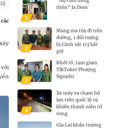
“Nụ cười nông
thôn” Ia Dom
1
 các
Mang ma túy đi trên
đường, 1 đối tượng
 xây
bị Cảnh sát 113 bắt
2
giữ
Khởi tố, tạm giam
 với
TikToker Phượng
uyển
Nguyễn
3
Xe máy va chạm hộ
lan trên quốc lộ 19
khiến thanh niên tử
4
vong
Gia Lai khẩn trương