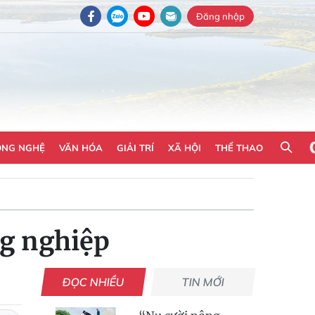
Đăng nhập
ÔNG NGHỆ
VĂN HÓA
GIẢI TRÍ
XÃ HỘI
THỂ THAO
ng nghiệp
ĐỌC NHIỀU
TIN MỚI