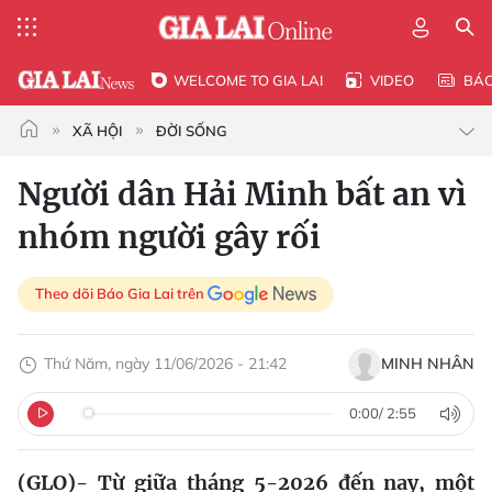
WELCOME TO GIA LAI
VIDEO
BÁ
XÃ HỘI
ĐỜI SỐNG
Người dân Hải Minh bất an vì
nhóm người gây rối
Theo dõi Báo Gia Lai trên
Thứ Năm, ngày 11/06/2026 - 21:42
MINH NHÂN
0:00
/
2:55
(GLO)- Từ giữa tháng 5-2026 đến nay, một