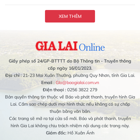
XEM THÊM
Giấy phép số 24/GP-BTTTT do Bộ Thông tin - Truyền thông
cấp ngày 16/01/2023.
Địa chỉ :
21-23 Mai Xuân Thưởng, phường Quy Nhơn, tỉnh Gia Lai.
Email :
Glo@baogialai.com.vn
Điện thoại :
0256 3822 279
Bản quyền thông tin thuộc về Báo và phát thanh, truyền hình Gia
Lai. Cấm sao chép dưới mọi hình thức nếu không có sự chấp
thuận bằng văn bản.
Các trang sẽ mở ra tại cửa sổ mới. Báo và phát thanh, truyền
hình Gia Lai không chịu trách nhiệm nội dung các trang này.
Giám đốc:
Hồ Xuân Ánh