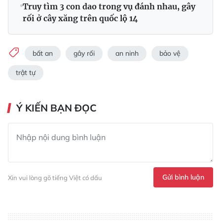
Truy tìm 3 con dao trong vụ đánh nhau, gây
rối ở cây xăng trên quốc lộ 14
bất an
gây rối
an ninh
bảo vệ
trật tự
Ý KIẾN BẠN ĐỌC
Gửi bình luận
Xin vui lòng gõ tiếng Việt có dấu