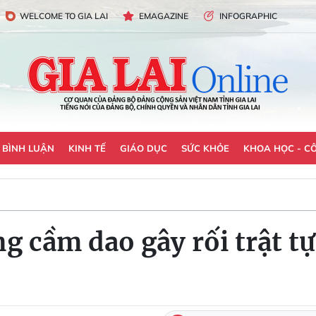
WELCOME TO GIA LAI
EMAGAZINE
INFOGRAPHIC
- BÌNH LUẬN
KINH TẾ
GIÁO DỤC
SỨC KHỎE
KHOA HỌC - C
ng cầm dao gây rối trật t