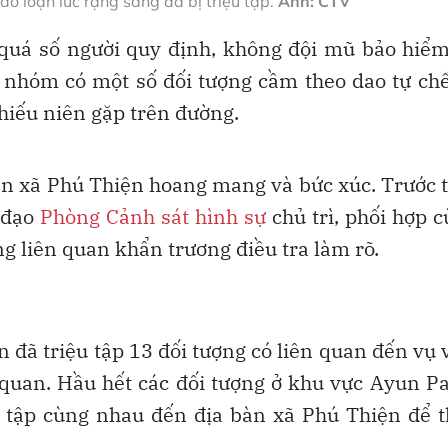
 loạn lúc rạng sáng đã bị triệu tập.
Ảnh: CTV
quá số người quy định, không đội mũ bảo hiể
ng nhóm có một số đối tượng cầm theo dao tự ch
hiếu niên gặp trên đường.
bàn xã Phú Thiện hoang mang và bức xúc. Trước 
ỉ đạo
Phòng Cảnh sát hình sự
chủ trì, phối hợp 
g liên quan khẩn trương điều tra làm rõ.
 đã triệu tập 13 đối tượng có liên quan đến vụ 
 quan. Hầu hết các đối tượng ở khu vực Ayun Pa
 tụ tập cùng nhau đến địa bàn xã Phú Thiện để 