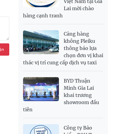
Việt Nam tại Gia
SAR
6,944.19
7,243.07
Lai mời chào
SEK
2,709.1
2,823.98
hàng cạnh tranh
SGD
19,929.2
20,130.51
20,816.88
THB
699.53
777.26
810.22
Cảng hàng
USD
26,010
26,040
26,420
không Pleiku
thông báo lựa
ận
chọn đơn vị khai
thác vị trí cung cấp dịch vụ taxi
BYD Thuận
Minh Gia Lai
khai trương
showroom đầu
tiên
Công ty Bảo