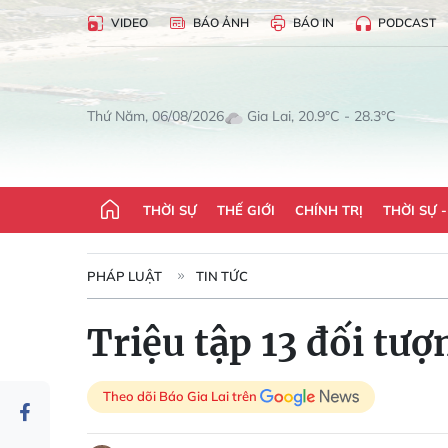
VIDEO
BÁO ẢNH
BÁO IN
PODCAST
Gia Lai, 20.9°C - 28.3°C
Thứ Năm, 06/08/2026
THỜI SỰ
THẾ GIỚI
CHÍNH TRỊ
THỜI SỰ 
PHÁP LUẬT
TIN TỨC
Triệu tập 13 đối tượ
Theo dõi Báo Gia Lai trên