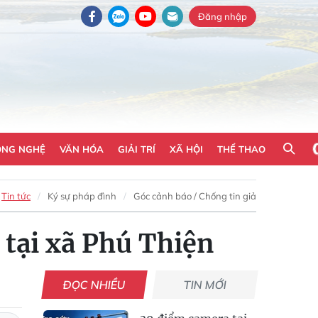
Đăng nhập
ÔNG NGHỆ
VĂN HÓA
GIẢI TRÍ
XÃ HỘI
THỂ THAO
Tin tức
Ký sự pháp đình
Góc cảnh báo / Chống tin giả
ự tại xã Phú Thiện
ĐỌC NHIỀU
TIN MỚI