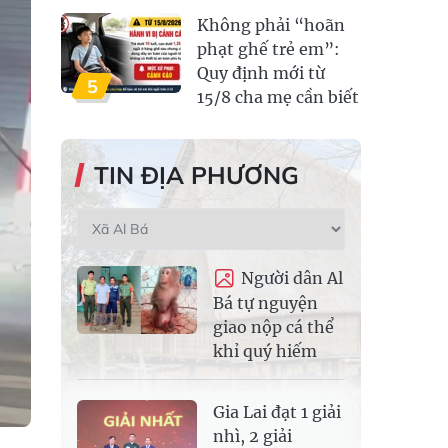
Không phải “hoãn
phạt ghế trẻ em”:
Quy định mới từ
5
15/8 cha mẹ cần biết
TIN ĐỊA PHƯƠNG
Người dân Al
Bá tự nguyện
giao nộp cá thể
khỉ quý hiếm
Gia Lai đạt 1 giải
nhì, 2 giải