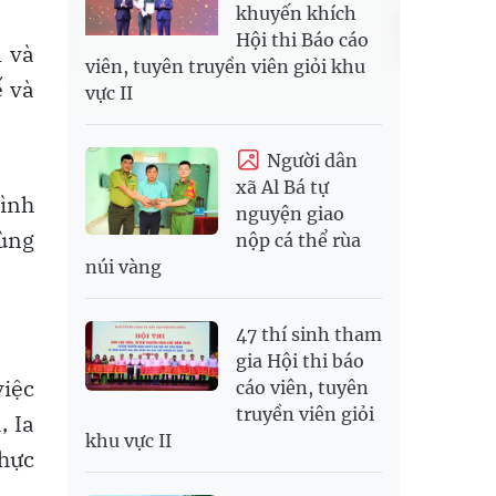
khuyến khích
Hội thi Báo cáo
m và
viên, tuyên truyền viên giỏi khu
ế và
vực II
Người dân
xã Al Bá tự
tình
nguyện giao
cùng
nộp cá thể rùa
núi vàng
47 thí sinh tham
gia Hội thi báo
việc
cáo viên, tuyên
truyền viên giỏi
, Ia
khu vực II
thực