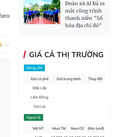
Đoàn xã Al Bá ra
mắt công trình
theo
thanh niên "Số
hóa địa chỉ đỏ"
GIÁ CẢ THỊ TRƯỜNG
Nông sản
Giá cà phê
Giá trung bình
Thay đổi
Đắk Lắk
Lâm Đồng
Gia Lai
Đắk Nông
Ngoại tệ
Hồ tiêu
Mã NT
Mua TM
Mua CK
Bán (vnđ)