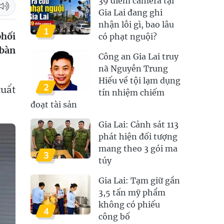
39 điểm camera tại
Gia Lai đang ghi
nhận lỗi gì, bao lâu
1
phối
có phạt nguội?
 bàn
Công an Gia Lai truy
nã Nguyễn Trung
Hiếu về tội lạm dụng
2
uất
tín nhiệm chiếm
đoạt tài sản
Gia Lai: Cảnh sát 113
phát hiện đối tượng
mang theo 3 gói ma
3
túy
Gia Lai: Tạm giữ gần
3,5 tấn mỹ phẩm
không có phiếu
4
công bố