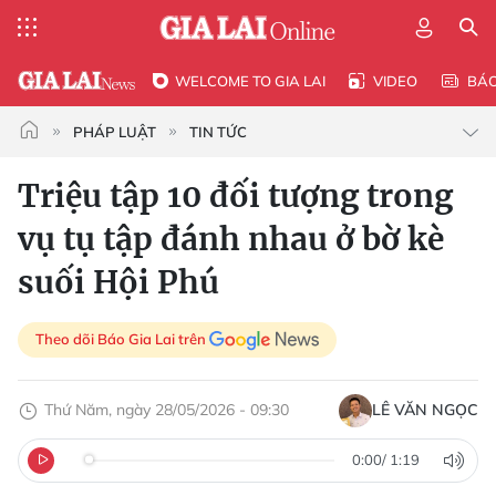
WELCOME TO GIA LAI
VIDEO
BÁ
PHÁP LUẬT
TIN TỨC
Triệu tập 10 đối tượng trong
vụ tụ tập đánh nhau ở bờ kè
suối Hội Phú
Theo dõi Báo Gia Lai trên
Thứ Năm, ngày 28/05/2026 - 09:30
LÊ VĂN NGỌC
0:00
/
1:19