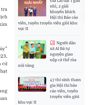
Gia Lai đạt 1 giải
nhì, 2 giải
 tra
khuyến khích
lịch
Hội thi Báo cáo
viên, tuyên truyền viên giỏi khu
 kim
vực II
Người dân
túy”
xã Al Bá tự
nguyện giao
023,
nộp cá thể rùa
n cứ
núi vàng
phạt
47 thí sinh tham
gia Hội thi báo
đang
cáo viên, tuyên
truyền viên giỏi
quan
khu vực II