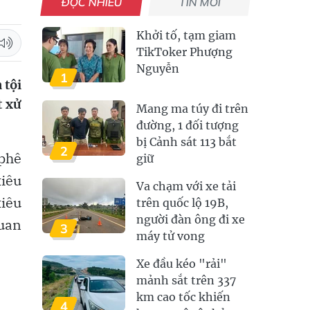
ĐỌC NHIỀU
TIN MỚI
Khởi tố, tạm giam
TikToker Phượng
Nguyễn
1
 tội
t xử
Mang ma túy đi trên
đường, 1 đối tượng
bị Cảnh sát 113 bắt
2
 phê
giữ
tiêu
Va chạm với xe tải
tiêu
trên quốc lộ 19B,
người đàn ông đi xe
quan
3
máy tử vong
Xe đầu kéo "rải"
mảnh sắt trên 337
km cao tốc khiến
4