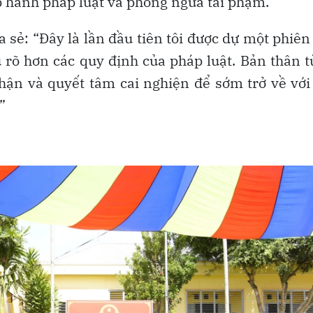
p hành pháp luật và phòng ngừa tái phạm.
 sẻ: “Đây là lần đầu tiên tôi được dự một phiên
u rõ hơn các quy định của pháp luật. Bản thân 
 hận và quyết tâm cai nghiện để sớm trở về với
”