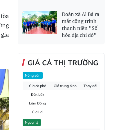
Đoàn xã Al Bá ra
 tòa
mắt công trình
từng
thanh niên "Số
 gia
hóa địa chỉ đỏ"
GIÁ CẢ THỊ TRƯỜNG
Nông sản
Giá cà phê
Giá trung bình
Thay đổi
Đắk Lắk
Lâm Đồng
Gia Lai
Đắk Nông
Ngoại tệ
Hồ tiêu