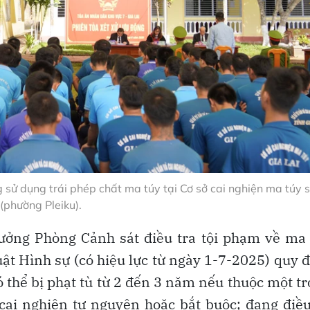
 sử dụng trái phép chất ma túy tại Cơ sở cai nghiện ma túy s
(phường Pleiku).
ưởng Phòng Cảnh sát điều tra tội phạm về ma
uật Hình sự (có hiệu lực từ ngày 1-7-2025) quy 
 thể bị phạt tù từ 2 đến 3 năm nếu thuộc một t
 cai nghiện tự nguyện hoặc bắt buộc; đang điều