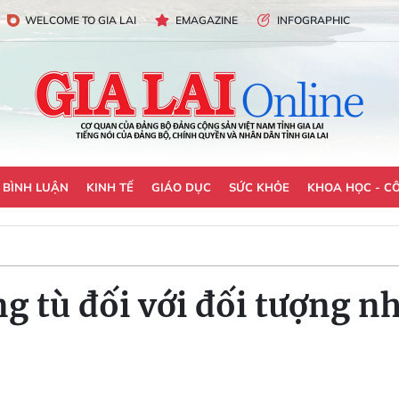
WELCOME TO GIA LAI
EMAGAZINE
INFOGRAPHIC
- BÌNH LUẬN
KINH TẾ
GIÁO DỤC
SỨC KHỎE
KHOA HỌC - C
g tù đối với đối tượng n