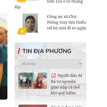
hơn 120 ô tô thủng
lốp
Công an xã Chư
Prông truy tìm thiếu
nữ bỏ nhà đi 10 ngày
5
TIN ĐỊA PHƯƠNG
Người dân Al
Bá tự nguyện
giao nộp cá thể
khỉ quý hiếm