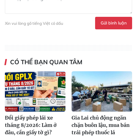
Gửi bình luận
Xin vui lòng gõ tiếng Việt có dấu
CÓ THỂ BẠN QUAN TÂM
Đổi giấy phép lái xe
Gia Lai chủ động ngăn
tháng 8/2026: Làm ở
chặn buôn lậu, mua bán
đâu, cần giấy tờ gì?
trái phép thuốc lá