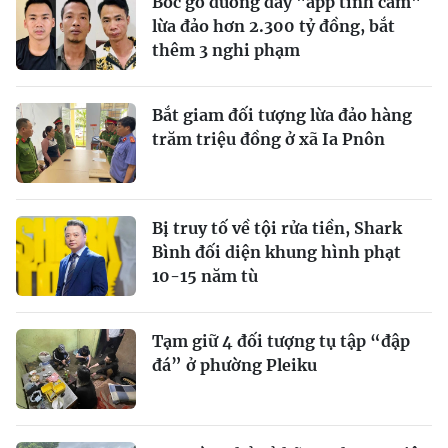
Bóc gỡ đường dây "app tình cảm"
lừa đảo hơn 2.300 tỷ đồng, bắt
thêm 3 nghi phạm
Bắt giam đối tượng lừa đảo hàng
trăm triệu đồng ở xã Ia Pnôn
Bị truy tố về tội rửa tiền, Shark
Bình đối diện khung hình phạt
10-15 năm tù
Tạm giữ 4 đối tượng tụ tập “đập
đá” ở phường Pleiku