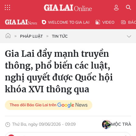
WELCOME TO GIA LAI
VIDEO
BÁ
PHÁP LUẬT
TIN TỨC
Gia Lai đẩy mạnh truyền
thông, phổ biến các luật,
nghị quyết được Quốc hội
khóa XVI thông qua
Theo dõi Báo Gia Lai trên
Thứ Ba, ngày 09/06/2026 - 09:09
MỘC TRÀ