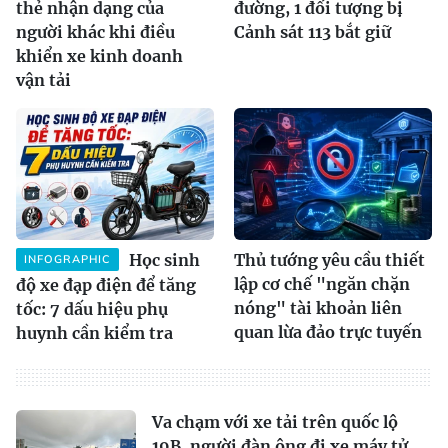
thẻ nhận dạng của
đường, 1 đối tượng bị
người khác khi điều
Cảnh sát 113 bắt giữ
khiển xe kinh doanh
vận tải
Học sinh
Thủ tướng yêu cầu thiết
INFOGRAPHIC
lập cơ chế "ngăn chặn
độ xe đạp điện để tăng
nóng" tài khoản liên
tốc: 7 dấu hiệu phụ
quan lừa đảo trực tuyến
huynh cần kiểm tra
Va chạm với xe tải trên quốc lộ
19B, người đàn ông đi xe máy tử