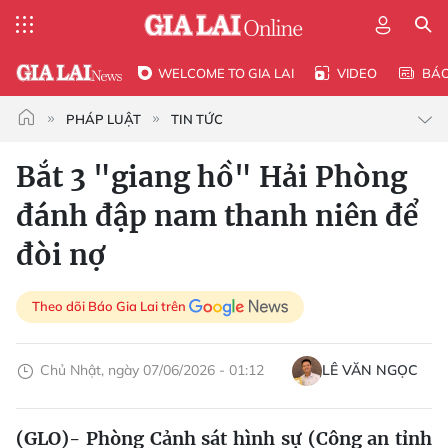
WELCOME TO GIA LAI
VIDEO
BÁ
PHÁP LUẬT
TIN TỨC
Bắt 3 "giang hồ" Hải Phòng
đánh đập nam thanh niên để
đòi nợ
Theo dõi Báo Gia Lai trên
Chủ Nhật, ngày 07/06/2026 - 01:12
LÊ VĂN NGỌC
(GLO)- Phòng Cảnh sát hình sự (Công an tỉnh