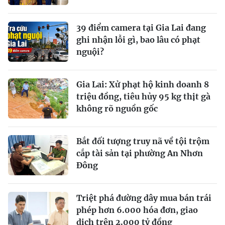
39 điểm camera tại Gia Lai đang
ghi nhận lỗi gì, bao lâu có phạt
nguội?
Gia Lai: Xử phạt hộ kinh doanh 8
triệu đồng, tiêu hủy 95 kg thịt gà
không rõ nguồn gốc
Bắt đối tượng truy nã về tội trộm
cắp tài sản tại phường An Nhơn
Đông
Triệt phá đường dây mua bán trái
phép hơn 6.000 hóa đơn, giao
dịch trên 2.000 tỷ đồng