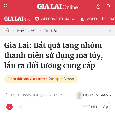
WELCOME TO GIA LAI
VIDEO
BÁ
PHÁP LUẬT
TIN TỨC
Gia Lai: Bắt quả tang nhóm
thanh niên sử dụng ma túy,
lần ra đối tượng cung cấp
Theo dõi Báo Gia Lai trên
Thứ Tư, ngày 10/06/2026 - 05:39
NGUYỄN GIANG
0:00
/
1:51