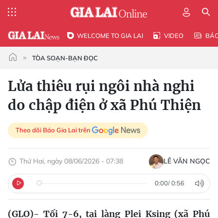
WELCOME TO GIA LAI
VIDEO
BÁ
TÒA SOẠN-BẠN ĐỌC
Lửa thiêu rụi ngôi nhà nghi
do chập điện ở xã Phú Thiện
Theo dõi Báo Gia Lai trên
Thứ Hai, ngày 08/06/2026 - 07:38
LÊ VĂN NGỌC
0:00
/
0:56
(GLO)- Tối 7-6, tại làng Plei Ksing (xã Phú