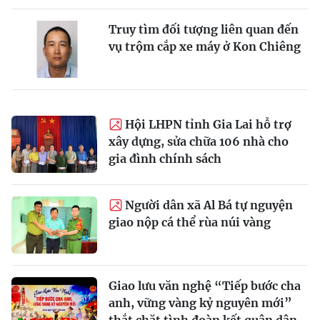
Truy tìm đối tượng liên quan đến
vụ trộm cắp xe máy ở Kon Chiêng
Hội LHPN tỉnh Gia Lai hỗ trợ
xây dựng, sửa chữa 106 nhà cho
gia đình chính sách
Người dân xã Al Bá tự nguyện
giao nộp cá thể rùa núi vàng
Giao lưu văn nghệ “Tiếp bước cha
anh, vững vàng kỷ nguyên mới”
thắt chặt tình đoàn kết quân dân