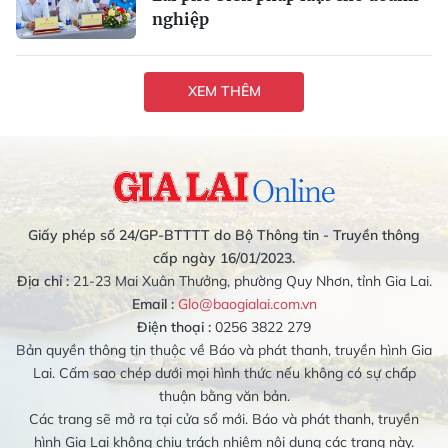
nghiệp
XEM THÊM
Giấy phép số 24/GP-BTTTT do Bộ Thông tin - Truyền thông
cấp ngày 16/01/2023.
Địa chỉ :
21-23 Mai Xuân Thưởng, phường Quy Nhơn, tỉnh Gia Lai.
Email :
Glo@baogialai.com.vn
Điện thoại :
0256 3822 279
Bản quyền thông tin thuộc về Báo và phát thanh, truyền hình Gia
Lai. Cấm sao chép dưới mọi hình thức nếu không có sự chấp
thuận bằng văn bản.
Các trang sẽ mở ra tại cửa sổ mới. Báo và phát thanh, truyền
hình Gia Lai không chịu trách nhiệm nội dung các trang này.