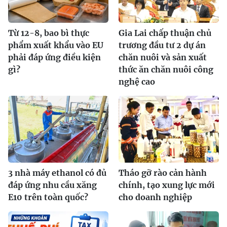
Từ 12-8, bao bì thực
Gia Lai chấp thuận chủ
phẩm xuất khẩu vào EU
trương đầu tư 2 dự án
phải đáp ứng điều kiện
chăn nuôi và sản xuất
gì?
thức ăn chăn nuôi công
nghệ cao
3 nhà máy ethanol có đủ
Tháo gỡ rào cản hành
đáp ứng nhu cầu xăng
chính, tạo xung lực mới
E10 trên toàn quốc?
cho doanh nghiệp