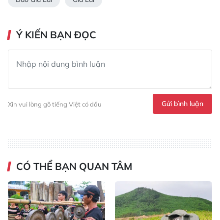
Ý KIẾN BẠN ĐỌC
Gửi bình luận
Xin vui lòng gõ tiếng Việt có dấu
CÓ THỂ BẠN QUAN TÂM