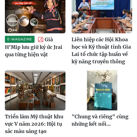
Già
Liên hiệp các Hội Khoa
E-MAGAZINE
học và Kỹ thuật tỉnh Gia
H’Mip lưu giữ ký ức Jrai
Lai tổ chức tập huấn về
qua từng hiện vật
kỹ năng truyền thông
Triển lãm Mỹ thuật khu
"Chung và riêng" cùng
vực V năm 2026: Hội tụ
những kết nối…
sắc màu sáng tạo