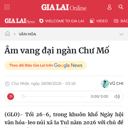
WELCOME TO GIA LAI
VIDEO
BÁ
VĂN HÓA
Âm vang đại ngàn Chư Mố
Theo dõi Báo Gia Lai trên
Chủ Nhật, ngày 28/06/2026 - 03:18
VŨ CHI
0:00
/
0:00
(GLO)- Tối 26-6, trong khuôn khổ Ngày hội
văn hóa-leo núi xã Ia Tul năm 2026 với chủ đề