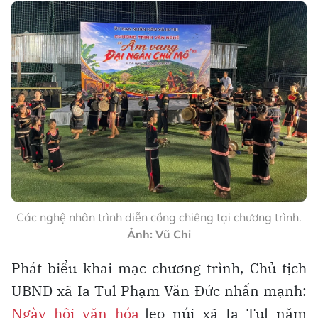
Các nghệ nhân trình diễn cồng chiêng tại chương trình.
Ảnh: Vũ Chi
Phát biểu khai mạc chương trình, Chủ tịch
UBND xã Ia Tul Phạm Văn Đức nhấn mạnh:
Ngày hội văn hóa
-leo núi xã Ia Tul năm