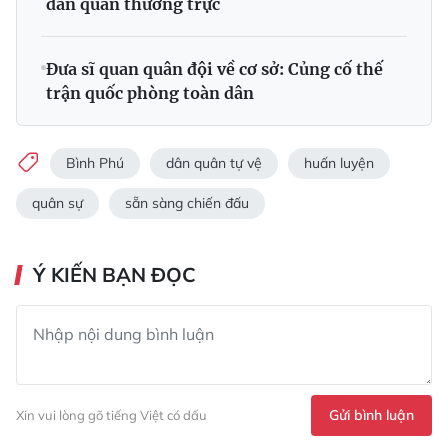
dân quân thường trực
Ðưa sĩ quan quân đội về cơ sở: Củng cố thế
trận quốc phòng toàn dân
Bình Phú
dân quân tự vệ
huấn luyện
quân sự
sẵn sàng chiến đấu
Ý KIẾN BẠN ĐỌC
Gửi bình luận
Xin vui lòng gõ tiếng Việt có dấu