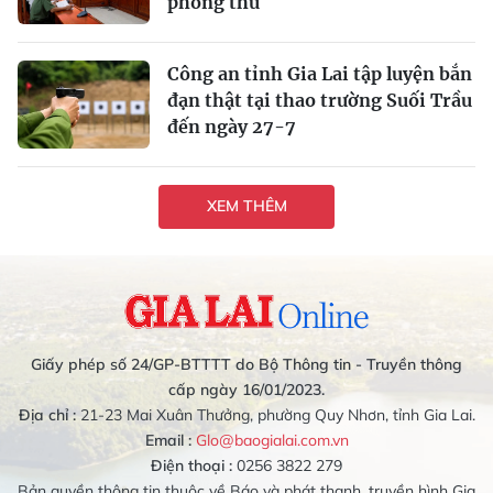
phòng thủ
Công an tỉnh Gia Lai tập luyện bắn
đạn thật tại thao trường Suối Trầu
đến ngày 27-7
XEM THÊM
Giấy phép số 24/GP-BTTTT do Bộ Thông tin - Truyền thông
cấp ngày 16/01/2023.
Địa chỉ :
21-23 Mai Xuân Thưởng, phường Quy Nhơn, tỉnh Gia Lai.
Email :
Glo@baogialai.com.vn
Điện thoại :
0256 3822 279
Bản quyền thông tin thuộc về Báo và phát thanh, truyền hình Gia