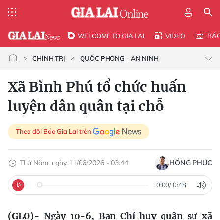
WELCOME TO GIA LAI
VIDEO
BÁ
CHÍNH TRỊ
QUỐC PHÒNG - AN NINH
Xã Bình Phú tổ chức huấn
luyện dân quân tại chỗ
Theo dõi Báo Gia Lai trên
Thứ Năm, ngày 11/06/2026 - 03:44
HỒNG PHÚC
0:00
/
0:48
(GLO)- Ngày 10-6, Ban Chỉ huy quân sự xã