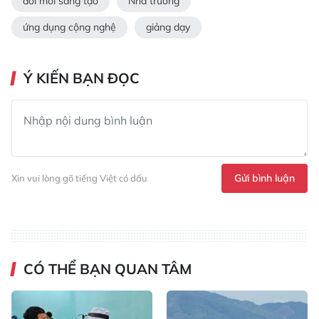
đổi mới sáng tạo
Nhà trường
ứng dụng cộng nghệ
giảng dạy
Ý KIẾN BẠN ĐỌC
Gửi bình luận
Xin vui lòng gõ tiếng Việt có dấu
CÓ THỂ BẠN QUAN TÂM