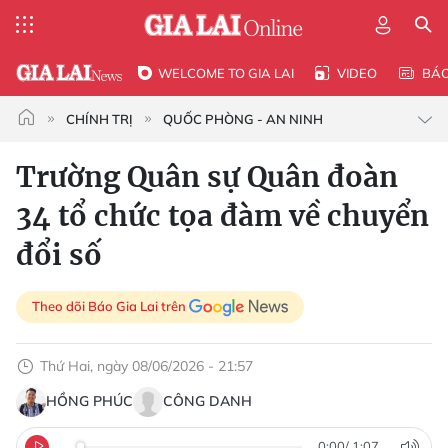
WELCOME TO GIA LAI
VIDEO
BÁ
CHÍNH TRỊ
QUỐC PHÒNG - AN NINH
Trường Quân sự Quân đoàn
34 tổ chức tọa đàm về chuyển
đổi số
Theo dõi Báo Gia Lai trên
Thứ Hai, ngày 08/06/2026 - 21:57
HỒNG PHÚC
CÔNG DANH
0:00
/
1:07