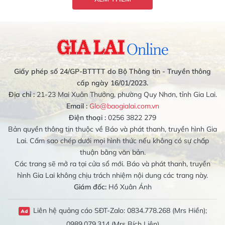
Giấy phép số 24/GP-BTTTT do Bộ Thông tin - Truyền thông
cấp ngày 16/01/2023.
Địa chỉ :
21-23 Mai Xuân Thưởng, phường Quy Nhơn, tỉnh Gia Lai.
Email :
Glo@baogialai.com.vn
Điện thoại :
0256 3822 279
Bản quyền thông tin thuộc về Báo và phát thanh, truyền hình Gia
Lai. Cấm sao chép dưới mọi hình thức nếu không có sự chấp
thuận bằng văn bản.
Các trang sẽ mở ra tại cửa sổ mới. Báo và phát thanh, truyền
hình Gia Lai không chịu trách nhiệm nội dung các trang này.
Giám đốc:
Hồ Xuân Ánh
Liên hệ quảng cáo SĐT-Zalo: 0834.778.268 (Mrs Hiền);
0989.079.314 (Mrs Bích Liên)