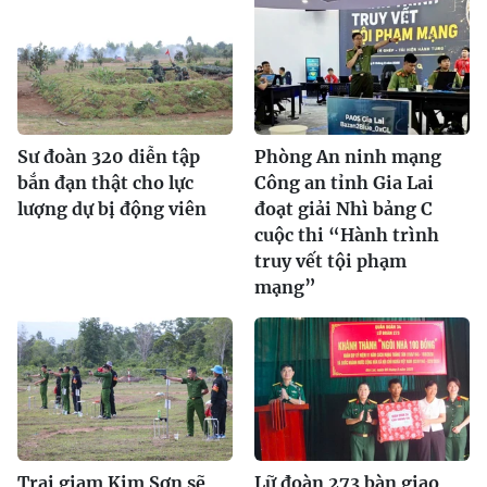
Sư đoàn 320 diễn tập
Phòng An ninh mạng
bắn đạn thật cho lực
Công an tỉnh Gia Lai
lượng dự bị động viên
đoạt giải Nhì bảng C
cuộc thi “Hành trình
truy vết tội phạm
mạng”
Trại giam Kim Sơn sẽ
Lữ đoàn 273 bàn giao