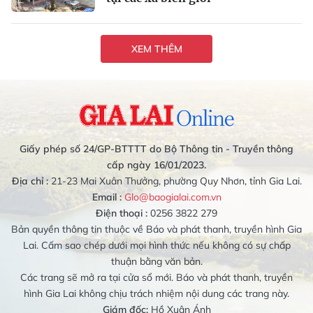
XEM THÊM
Giấy phép số 24/GP-BTTTT do Bộ Thông tin - Truyền thông
cấp ngày 16/01/2023.
Địa chỉ :
21-23 Mai Xuân Thưởng, phường Quy Nhơn, tỉnh Gia Lai.
Email :
Glo@baogialai.com.vn
Điện thoại :
0256 3822 279
Bản quyền thông tin thuộc về Báo và phát thanh, truyền hình Gia
Lai. Cấm sao chép dưới mọi hình thức nếu không có sự chấp
thuận bằng văn bản.
Các trang sẽ mở ra tại cửa sổ mới. Báo và phát thanh, truyền
hình Gia Lai không chịu trách nhiệm nội dung các trang này.
Giám đốc:
Hồ Xuân Ánh