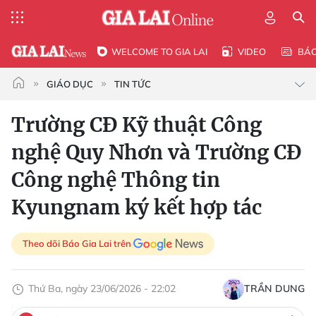
WELCOME TO GIA LAI
VIDEO
BÁ
GIÁO DỤC
TIN TỨC
Trường CĐ Kỹ thuật Công
nghệ Quy Nhơn và Trường CĐ
Công nghệ Thông tin
Kyungnam ký kết hợp tác
Theo dõi Báo Gia Lai trên
Thứ Ba, ngày 23/06/2026 - 22:02
TRẦN DUNG