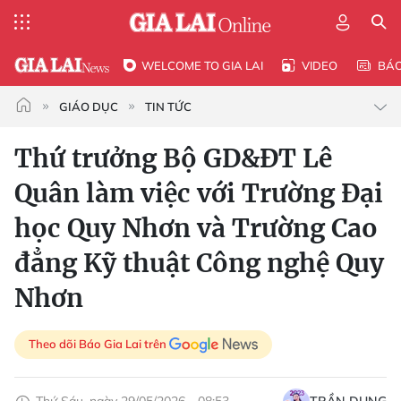
WELCOME TO GIA LAI
VIDEO
BÁ
GIÁO DỤC
TIN TỨC
Thứ trưởng Bộ GD&ĐT Lê
Quân làm việc với Trường Đại
học Quy Nhơn và Trường Cao
đẳng Kỹ thuật Công nghệ Quy
Nhơn
Theo dõi Báo Gia Lai trên