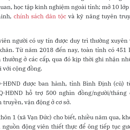
quan, học tập kinh nghiệm ngoài tỉnh; mở 10 lớp
ninh,
chính sách dân tộc
và kỹ năng tuyên truy
viên người có uy tín được duy trì thường xuyên
 khăn. Từ năm 2018 đến nay, toàn tỉnh có 451 
n thưởng ở các cấp, qua đó kịp thời ghi nhận n
i với cộng đồng.
Q-HĐND được ban hành, tỉnh Bình Định (cũ) t
NQ-HĐND hỗ trợ 500 nghìn đồng/người/tháng 
n truyền, vận động ở cơ sở.
 thôn 1 (xã Vạn Đức) cho biết, nhiều năm qua, k
 nguồn động viên thiết thực để ông tiếp tục g