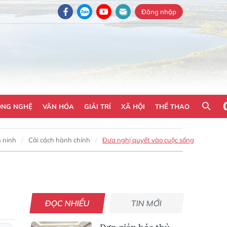
Đăng nhập
ÔNG NGHỆ
VĂN HÓA
GIẢI TRÍ
XÃ HỘI
THỂ THAO
 ninh
Cải cách hành chính
Đưa nghị quyết vào cuộc sống
ĐỌC NHIỀU
TIN MỚI