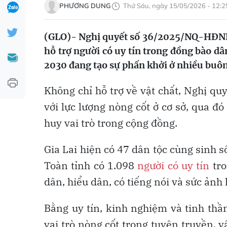
PHƯƠNG DUNG
Thứ Sáu, ngày 15/05/2026 - 12:2
(GLO)- Nghị quyết số 36/2025/NQ-HĐND
hỗ trợ người có uy tín trong đồng bào dân
2030 đang tạo sự phấn khởi ở nhiều buôn
Không chỉ hỗ trợ về vật chất, Nghị qu
với lực lượng nòng cốt ở cơ sở, qua đó
huy vai trò trong cộng đồng.
Gia Lai hiện có 47 dân tộc cùng sinh 
Toàn tỉnh có 1.098
người có uy tín
tro
dân, hiểu dân, có tiếng nói và sức ảnh
Bằng uy tín, kinh nghiệm và tinh thầ
vai trò nòng cốt trong tuyên truyền,