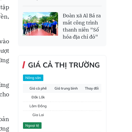
 tập
ền,
Đoàn xã Al Bá ra
mắt công trình
thanh niên "Số
hóa địa chỉ đỏ"
 vào
lượt
hững
GIÁ CẢ THỊ TRƯỜNG
Nông sản
ừng
Giá cà phê
Giá trung bình
Thay đổi
cho
Đắk Lắk
Lâm Đồng
Gia Lai
hoản
Đắk Nông
Ngoại tệ
ương