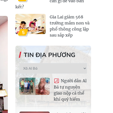
cần gì để vào bán
kết?
Gia Lai giảm 568
trường mầm non và
phổ thông công lập
5
sau sắp xếp
TIN ĐỊA PHƯƠNG
Người dân Al
Bá tự nguyện
giao nộp cá thể
khỉ quý hiếm