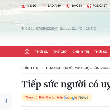
VIDEO
BÁO ẢNH
BÁO IN
PODCAST
Gia Lai, 21.4°C - 26.3°C
Thứ Sáu, 07/08/2026
THỜI SỰ
THẾ GIỚI
CHÍNH TRỊ
THỜI SỰ 
CHÍNH TRỊ
ĐƯA NGHỊ QUYẾT VÀO CUỘC SỐNG
Bảo v
Tiếp sức người có u
Theo dõi Báo Gia Lai trên