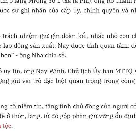
tín ở làng Mrông Yố 1 (xã Ia Phí), ông Rơ Châm
được sự ghi nhận của cấp ủy, chính quyền và 
 trách nhiệm giữ gìn đoàn kết, nhắc nhở con 
ực lao động sản xuất. Nay được tỉnh quan tâm, 
hơn” - ông Nha chia sẻ.
có uy tín, ông Nay Winh, Chủ tịch Ủy ban MTTQ 
ợng giữ vai trò đặc biệt quan trọng trong công
ng cố niềm tin, tăng tính chủ động của người c
đề ở thôn, làng, từ đó góp phần giữ vững ổn địn
 tộc
.