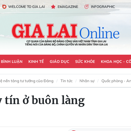
WELCOME TO GIA LAI
EMAGAZINE
INFOGRAPHIC
- BÌNH LUẬN
KINH TẾ
GIÁO DỤC
SỨC KHỎE
KHOA HỌC - C
ệ nền tảng tư tưởng của Đảng
Tin tức
Nhân sự
Quốc phòng - An
y tín ở buôn làng