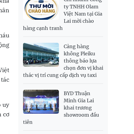
 Nha
RUB
304.3
336.84
ty TNHH Olam
nhân
Việt Nam tại Gia
SAR
6,945.42
7,244.36
Lai mời chào
SEK
2,702.79
2,817.41
hàng cạnh tranh
SGD
19,916.94
20,118.12
20,804.08
cháu
THB
698.84
776.49
809.42
động
Cảng hàng
USD
26,000
26,030
26,410
không Pleiku
thông báo lựa
chọn đơn vị khai
Việt
thác vị trí cung cấp dịch vụ taxi
 tác
BYD Thuận
Minh Gia Lai
ó uy
khai trương
h cơ
showroom đầu
tiên