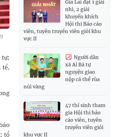
Gia Lai đạt 1 giải
nhì, 2 giải
khuyến khích
Hội thi Báo cáo
viên, tuyên truyền viên giỏi khu
ng
vực II
 tự;
Người dân
xã Al Bá tự
 tế,
nguyện giao
nộp cá thể rùa
núi vàng
rong
47 thí sinh tham
gia Hội thi báo
cáo viên, tuyên
 báo
truyền viên giỏi
; tổ
khu vực II