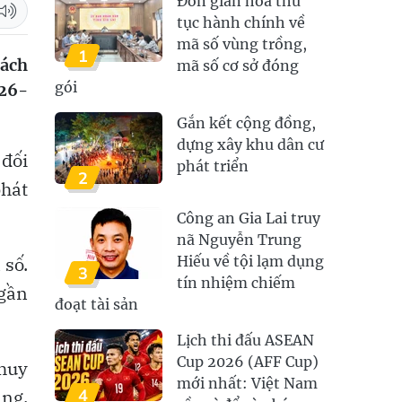
Đơn giản hóa thủ
tục hành chính về
mã số vùng trồng,
1
sách
mã số cơ sở đóng
gói
026-
Gắn kết cộng đồng,
dựng xây khu dân cư
 đối
phát triển
2
phát
Công an Gia Lai truy
nã Nguyễn Trung
 số.
Hiếu về tội lạm dụng
3
tín nhiệm chiếm
 gần
đoạt tài sản
Lịch thi đấu ASEAN
Cup 2026 (AFF Cup)
 huy
mới nhất: Việt Nam
ảng,
4