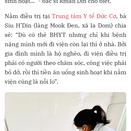
sinh hoạt...” - bác sĩ Rmah Din cho biết.
Nằm điều trị tại
Trung tâm Y tế Đức Cơ
, bà
Siu H’Din (làng Mook Đen, xã Ia Dom) chia
sẻ: “Dù có thẻ BHYT nhưng chỉ khi bệnh
nặng mình mới đi viện còn lại thì ở nhà. Bởi
gia đình mình là hộ nghèo, đi viện điều trị
phải có người theo chăm sóc, công việc phải
bỏ dở, rồi thì tiền ăn uống sinh hoạt khi nằm
viện cũng là nỗi lo”.