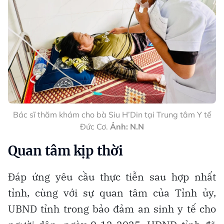
Bác sĩ thăm khám cho bà Siu H’Din tại Trung tâm Y tế
Đức Cơ.
Ảnh: N.N
Quan tâm kịp thời
Đáp ứng yêu cầu thực tiễn sau hợp nhất
tỉnh, cùng với sự quan tâm của Tỉnh ủy,
UBND tỉnh trong bảo đảm an sinh y tế cho