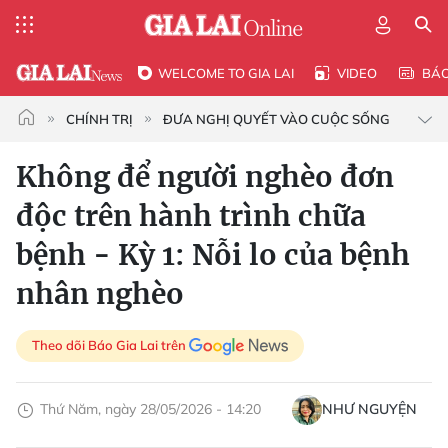
WELCOME TO GIA LAI
VIDEO
BÁ
CHÍNH TRỊ
ĐƯA NGHỊ QUYẾT VÀO CUỘC SỐNG
Không để người nghèo đơn
độc trên hành trình chữa
bệnh - Kỳ 1: Nỗi lo của bệnh
nhân nghèo
Theo dõi Báo Gia Lai trên
Thứ Năm, ngày 28/05/2026 - 14:20
NHƯ NGUYỆN