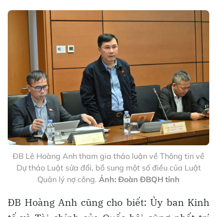
ĐB Lê Hoàng Anh tham gia thảo luận về Thông tin về
Dự thảo Luật sửa đổi, bổ sung một số điều của Luật
Quản lý nợ công.
Ảnh: Đoàn ĐBQH tỉnh
ĐB Hoàng Anh cũng cho biết: Ủy ban Kinh