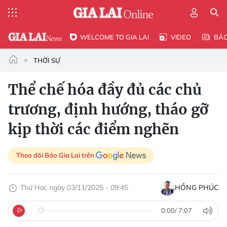
WELCOME TO GIA LAI
VIDEO
BÁ
THỜI SỰ
Thể chế hóa đầy đủ các chủ
trương, định hướng, tháo gỡ
kịp thời các điểm nghẽn
Theo dõi Báo Gia Lai trên
Thứ Hai, ngày 03/11/2025 - 09:45
HỒNG PHÚC
0:00
/
7:07