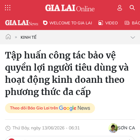
WELCOME TO GIA LAI
VIDEO
BÁ
KINH TẾ
Tập huấn công tác bảo vệ
quyền lợi người tiêu dùng và
hoạt động kinh doanh theo
phương thức đa cấp
Theo dõi Báo Gia Lai trên
Thứ Bảy, ngày 13/06/2026 - 06:31
SƠN CA