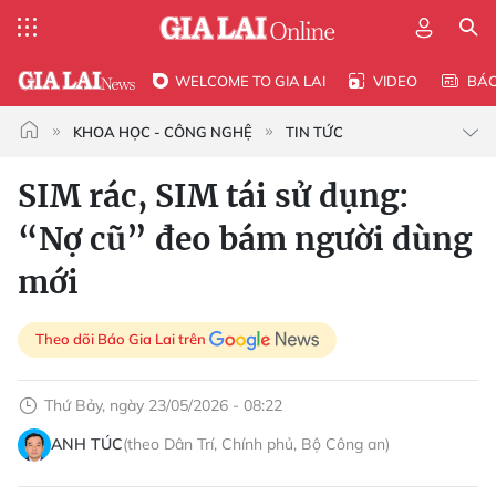
WELCOME TO GIA LAI
VIDEO
BÁ
KHOA HỌC - CÔNG NGHỆ
TIN TỨC
SIM rác, SIM tái sử dụng:
“Nợ cũ” đeo bám người dùng
mới
Theo dõi Báo Gia Lai trên
Thứ Bảy, ngày 23/05/2026 - 08:22
ANH TÚC
(theo Dân Trí, Chính phủ, Bộ Công an)