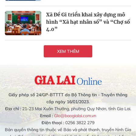
Xã Đề Gi triển khai xây dựng mô
hình “Xã hạt nhân số” và “Chợ số
4.0”
XEM THÊM
Giấy phép số 24/GP-BTTTT do Bộ Thông tin - Truyền thông
cấp ngày 16/01/2023.
Địa chỉ :
21-23 Mai Xuân Thưởng, phường Quy Nhơn, tỉnh Gia Lai.
Email :
Glo@baogialai.com.vn
Điện thoại :
0256 3822 279
Bản quyền thông tin thuộc về Báo và phát thanh, truyền hình Gia