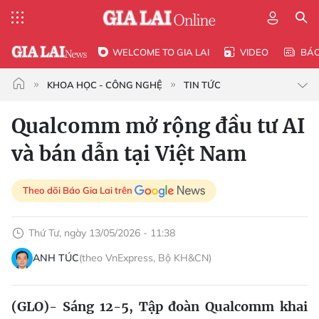
WELCOME TO GIA LAI
VIDEO
BÁ
KHOA HỌC - CÔNG NGHỆ
TIN TỨC
Qualcomm mở rộng đầu tư AI
và bán dẫn tại Việt Nam
Theo dõi Báo Gia Lai trên
Thứ Tư, ngày 13/05/2026 - 11:38
ANH TÚC
(theo VnExpress, Bộ KH&CN)
(GLO)- Sáng 12-5, Tập đoàn Qualcomm khai