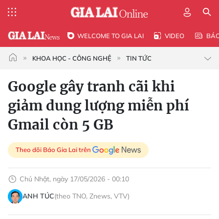
WELCOME TO GIA LAI
VIDEO
BÁ
KHOA HỌC - CÔNG NGHỆ
TIN TỨC
Google gây tranh cãi khi
giảm dung lượng miễn phí
Gmail còn 5 GB
Theo dõi Báo Gia Lai trên
Chủ Nhật, ngày 17/05/2026 - 00:10
ANH TÚC
(theo TNO, Znews, VTV)