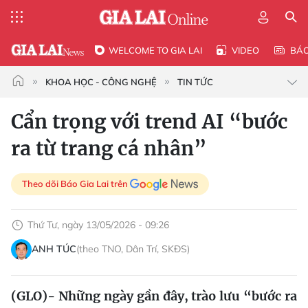
WELCOME TO GIA LAI
VIDEO
BÁ
KHOA HỌC - CÔNG NGHỆ
TIN TỨC
Cẩn trọng với trend AI “bước
ra từ trang cá nhân”
Theo dõi Báo Gia Lai trên
Thứ Tư, ngày 13/05/2026 - 09:26
ANH TÚC
(theo TNO, Dân Trí, SKĐS)
(GLO)- Những ngày gần đây, trào lưu “bước ra