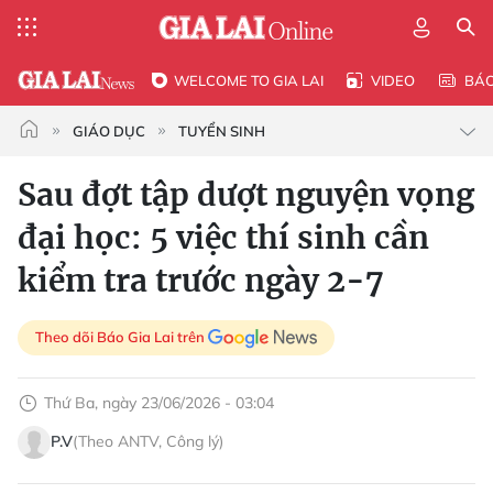
WELCOME TO GIA LAI
VIDEO
BÁ
GIÁO DỤC
TUYỂN SINH
Sau đợt tập dượt nguyện vọng
đại học: 5 việc thí sinh cần
kiểm tra trước ngày 2-7
Theo dõi Báo Gia Lai trên
Thứ Ba, ngày 23/06/2026 - 03:04
P.V
(Theo ANTV, Công lý)