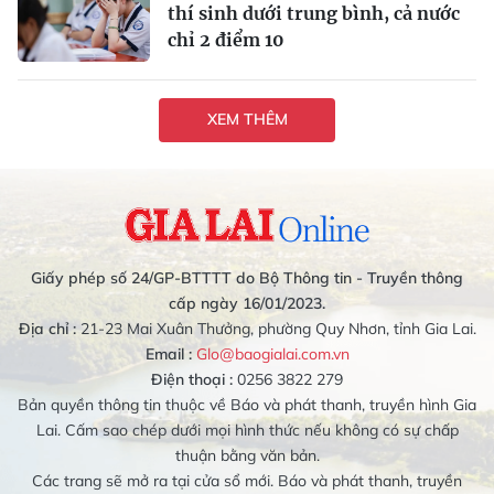
thí sinh dưới trung bình, cả nước
chỉ 2 điểm 10
XEM THÊM
Giấy phép số 24/GP-BTTTT do Bộ Thông tin - Truyền thông
cấp ngày 16/01/2023.
Địa chỉ :
21-23 Mai Xuân Thưởng, phường Quy Nhơn, tỉnh Gia Lai.
Email :
Glo@baogialai.com.vn
Điện thoại :
0256 3822 279
Bản quyền thông tin thuộc về Báo và phát thanh, truyền hình Gia
Lai. Cấm sao chép dưới mọi hình thức nếu không có sự chấp
thuận bằng văn bản.
Các trang sẽ mở ra tại cửa sổ mới. Báo và phát thanh, truyền