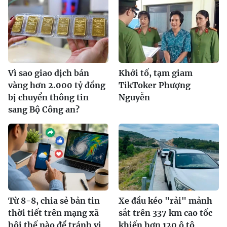
Vì sao giao dịch bán
Khởi tố, tạm giam
vàng hơn 2.000 tỷ đồng
TikToker Phượng
bị chuyển thông tin
Nguyễn
sang Bộ Công an?
Từ 8-8, chia sẻ bản tin
Xe đầu kéo "rải" mảnh
thời tiết trên mạng xã
sắt trên 337 km cao tốc
hội thế nào để tránh vi
khiến hơn 120 ô tô