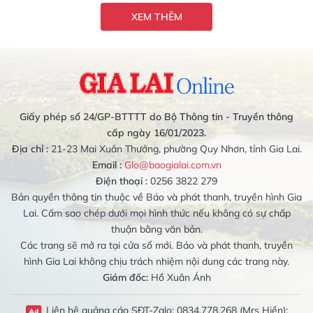
XEM THÊM
Giấy phép số 24/GP-BTTTT do Bộ Thông tin - Truyền thông
cấp ngày 16/01/2023.
Địa chỉ :
21-23 Mai Xuân Thưởng, phường Quy Nhơn, tỉnh Gia Lai.
Email :
Glo@baogialai.com.vn
Điện thoại :
0256 3822 279
Bản quyền thông tin thuộc về Báo và phát thanh, truyền hình Gia
Lai. Cấm sao chép dưới mọi hình thức nếu không có sự chấp
thuận bằng văn bản.
Các trang sẽ mở ra tại cửa sổ mới. Báo và phát thanh, truyền
hình Gia Lai không chịu trách nhiệm nội dung các trang này.
Giám đốc:
Hồ Xuân Ánh
Liên hệ quảng cáo SĐT-Zalo: 0834.778.268 (Mrs Hiền);