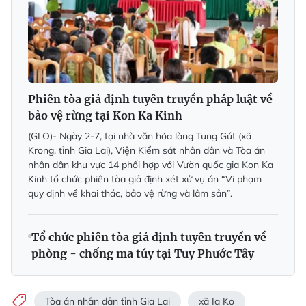
Phiên tòa giả định tuyên truyền pháp luật về
bảo vệ rừng tại Kon Ka Kinh
(GLO)-
Ngày 2-7, tại nhà văn hóa làng Tung Gút (xã
Krong, tỉnh Gia Lai), Viện Kiểm sát nhân dân và Tòa án
nhân dân khu vực 14 phối hợp với Vườn quốc gia Kon Ka
Kinh tổ chức phiên tòa giả định xét xử vụ án “Vi phạm
quy định về khai thác, bảo vệ rừng và lâm sản”.
Tổ chức phiên tòa giả định tuyên truyền về
phòng - chống ma túy tại Tuy Phước Tây
Tòa án nhân dân tỉnh Gia Lai
xã Ia Ko