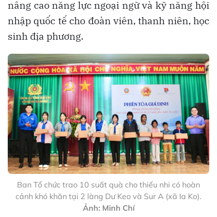
nâng cao năng lực ngoại ngữ và kỹ năng hội
nhập quốc tế cho đoàn viên, thanh niên, học
sinh địa phương.
Ban Tổ chức trao 10 suất quà cho thiếu nhi có hoàn
cảnh khó khăn tại 2 làng Dư Keo và Sur A (xã Ia Ko).
Ảnh: Minh Chí