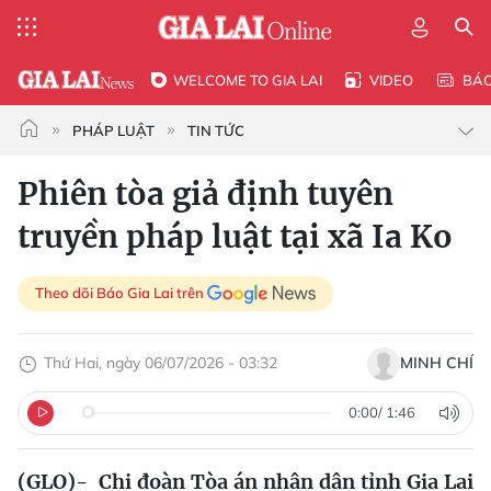
WELCOME TO GIA LAI
VIDEO
BÁ
PHÁP LUẬT
TIN TỨC
Phiên tòa giả định tuyên
truyền pháp luật tại xã Ia Ko
Theo dõi Báo Gia Lai trên
Thứ Hai, ngày 06/07/2026 - 03:32
MINH CHÍ
0:00
/
1:46
(GLO)- Chi đoàn Tòa án nhân dân tỉnh Gia Lai