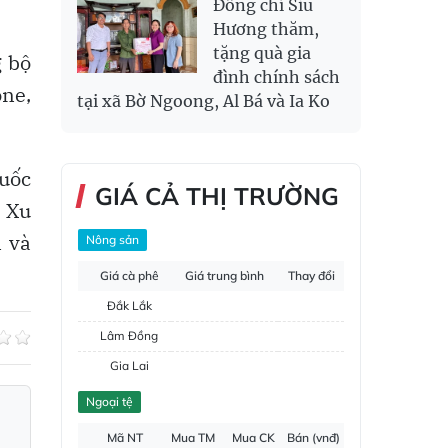
Đồng chí Siu
Hương thăm,
tặng quà gia
 bộ
đình chính sách
one,
tại xã Bờ Ngoong, Al Bá và Ia Ko
quốc
GIÁ CẢ THỊ TRƯỜNG
. Xu
 và
Nông sản
Giá cà phê
Giá trung bình
Thay đổi
Đắk Lắk
Lâm Đồng
Gia Lai
Đắk Nông
Ngoại tệ
Hồ tiêu
Mã NT
Mua TM
Mua CK
Bán (vnđ)