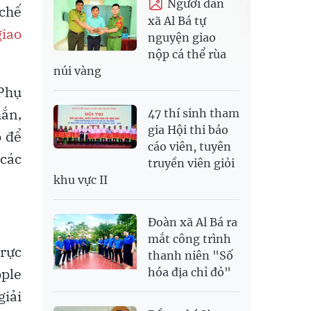
Người dân
 chế
xã Al Bá tự
giao
nguyện giao
nộp cá thể rùa
núi vàng
 Phụ
hắn,
47 thí sinh tham
gia Hội thi báo
p để
cáo viên, tuyên
các
truyền viên giỏi
khu vực II
Đoàn xã Al Bá ra
mắt công trình
trực
thanh niên "Số
pple
hóa địa chỉ đỏ"
giải