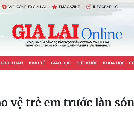
WELCOME TO GIA LAI
EMAGAZINE
INFOGRAPHIC
- BÌNH LUẬN
KINH TẾ
GIÁO DỤC
SỨC KHỎE
KHOA HỌC - C
o vệ trẻ em trước làn són