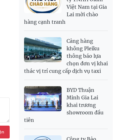
Việt Nam tại Gia
SAR
6,944.19
7,243.07
Lai mời chào
SEK
2,709.1
2,823.98
hàng cạnh tranh
SGD
19,929.2
20,130.51
20,816.88
THB
699.53
777.26
810.22
Cảng hàng
USD
26,010
26,040
26,420
không Pleiku
thông báo lựa
chọn đơn vị khai
thác vị trí cung cấp dịch vụ taxi
BYD Thuận
Minh Gia Lai
khai trương
showroom đầu
tiên
ận
Công ty Bảo