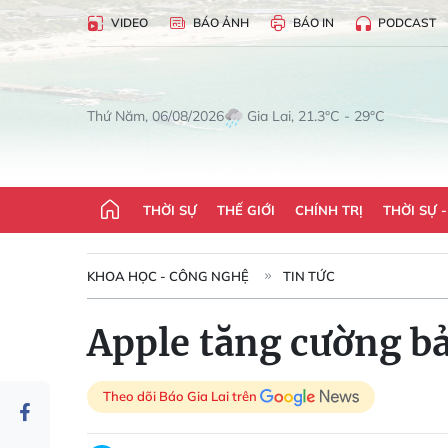
VIDEO
BÁO ẢNH
BÁO IN
PODCAST
Gia Lai, 21.3°C - 29°C
Thứ Năm, 06/08/2026
THỜI SỰ
THẾ GIỚI
CHÍNH TRỊ
THỜI SỰ 
KHOA HỌC - CÔNG NGHỆ
TIN TỨC
Apple tăng cường bả
Theo dõi Báo Gia Lai trên