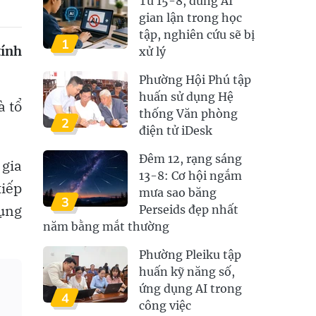
Từ 15-8, dùng AI
gian lận trong học
tập, nghiên cứu sẽ bị
1
tính
xử lý
Phường Hội Phú tập
huấn sử dụng Hệ
à tổ
thống Văn phòng
2
điện tử iDesk
Đêm 12, rạng sáng
 gia
13-8: Cơ hội ngắm
tiếp
mưa sao băng
3
dụng
Perseids đẹp nhất
năm bằng mắt thường
Phường Pleiku tập
huấn kỹ năng số,
ứng dụng AI trong
4
công việc