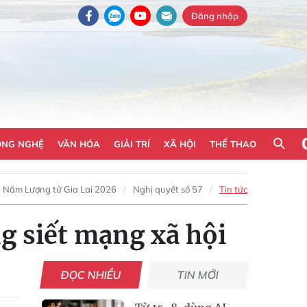
Đăng nhập
ÔNG NGHỆ
VĂN HÓA
GIẢI TRÍ
XÃ HỘI
THỂ THAO
Năm Lượng tử Gia Lai 2026
Nghị quyết số 57
Tin tức
g siết mạng xã hội
ĐỌC NHIỀU
TIN MỚI