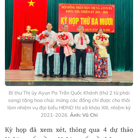
Bí thư Thị ủy Ayun Pa Trần Quốc Khánh (thứ 2 từ phải
sang) tặng hoa chúc mừng các đồng chí được cho thôi
làm nhiệm vụ đại biểu HĐND thị xã khóa XIII, nhiệm kỳ
2021-2026.
Ảnh: Vũ Chi
Kỳ họp đã xem xét, thông qua 4 dự thảo