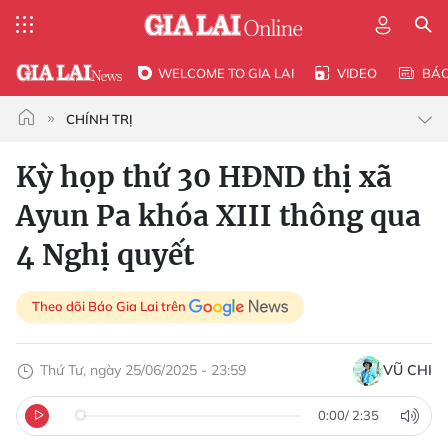
WELCOME TO GIA LAI
VIDEO
BÁ
CHÍNH TRỊ
Kỳ họp thứ 30 HĐND thị xã
Ayun Pa khóa XIII thông qua
4 Nghị quyết
Theo dõi Báo Gia Lai trên
Thứ Tư, ngày 25/06/2025 - 23:59
VŨ CHI
0:00
/
2:35