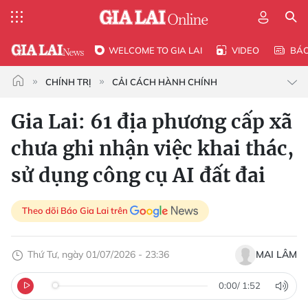
WELCOME TO GIA LAI
VIDEO
BÁ
CHÍNH TRỊ
CẢI CÁCH HÀNH CHÍNH
Gia Lai: 61 địa phương cấp xã
chưa ghi nhận việc khai thác,
sử dụng công cụ AI đất đai
Theo dõi Báo Gia Lai trên
Thứ Tư, ngày 01/07/2026 - 23:36
MAI LÂM
0:00
/
1:52