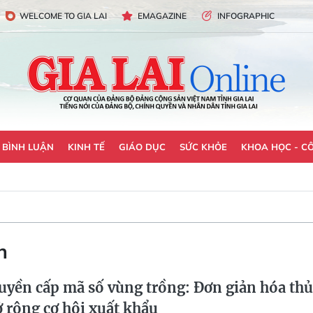
WELCOME TO GIA LAI
EMAGAZINE
INFOGRAPHIC
- BÌNH LUẬN
KINH TẾ
GIÁO DỤC
SỨC KHỎE
KHOA HỌC - C
h
uyền cấp mã số vùng trồng: Đơn giản hóa thủ
ở rộng cơ hội xuất khẩu