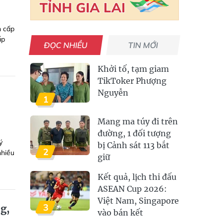
n cấp
ấp
ĐỌC NHIỀU
TIN MỚI
Khởi tố, tạm giam
TikToker Phượng
Nguyễn
1
Mang ma túy đi trên
đường, 1 đối tượng
ý
bị Cảnh sát 113 bắt
2
nhiều
giữ
Kết quả, lịch thi đấu
ASEAN Cup 2026:
Việt Nam, Singapore
3
g,
vào bán kết