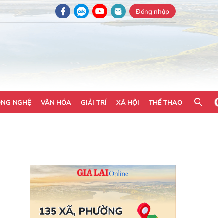
Đăng nhập
ÔNG NGHỆ
VĂN HÓA
GIẢI TRÍ
XÃ HỘI
THỂ THAO