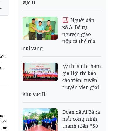
i
vực II
ất
Người dân
xã Al Bá tự
nguyện giao
nộp cá thể rùa
núi vàng
ước
ỏ
47 thí sinh tham
7-
gia Hội thi báo
cáo viên, tuyên
truyền viên giỏi
khu vực II
Đoàn xã Al Bá ra
ng
mắt công trình
h về
thanh niên "Số
i mà