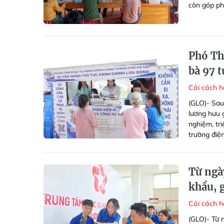
còn góp ph
Phó Th
bà 97 
Cải cách 
(GLO)- Sau
lương hưu 
nghiệm, tri
trường điện
Từ ngà
khẩu, g
Cải cách 
(GLO)- Từ n