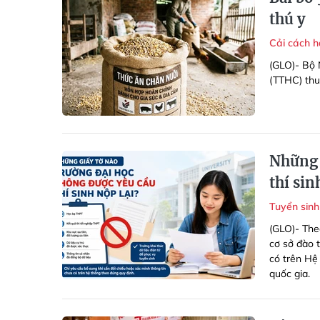
thú y
Cải cách 
(GLO)- Bộ 
(TTHC) thuộ
Những 
thí sin
Tuyển sin
(GLO)- The
cơ sở đào 
có trên Hệ 
quốc gia.