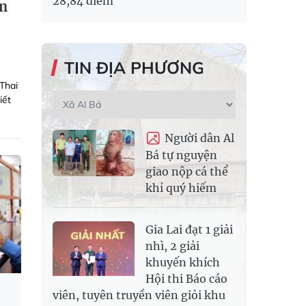
28,84 điểm
àm
TIN ĐỊA PHƯƠNG
Thai
iết
Người dân Al
Bá tự nguyện
giao nộp cá thể
khỉ quý hiếm
Gia Lai đạt 1 giải
nhì, 2 giải
khuyến khích
Hội thi Báo cáo
viên, tuyên truyền viên giỏi khu