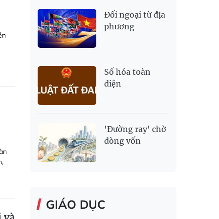
Đối ngoại từ địa
phương
ền
Số hóa toàn
diện
'Đường ray' chờ
dòng vốn
bàn
n,
GIÁO DỤC
i và