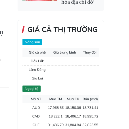
hóa địa chỉ đỏ"
GIÁ CẢ THỊ TRƯỜNG
cụ
Nông sản
Giá cà phê
Giá trung bình
Thay đổi
n
Đắk Lắk
Lâm Đồng
Gia Lai
Đắk Nông
Ngoại tệ
Hồ tiêu
Mã NT
Mua TM
Mua CK
Bán (vnđ)
AUD
17,968.56
18,150.06
18,731.41
CAD
18,222.1
18,406.17
18,995.72
CHF
31,486.79
31,804.84
32,823.55