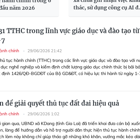
xã chưa ghi nhận việc kha
c hành chính trong 6
thác, sử dụng công cụ AI đ
 đầu năm 2026
đai
31 TTHC trong lĩnh vực giáo dục và đào tạo từ
-7
hành chính
29/06/2026 21:42
thủ tục hành chính (TTHC) trong các lĩnh vực giáo dục và đào tạo với n
 dục nghề nghiệp và kiểm định chất lượng giáo dục chính thức bị bãi b
 định 1426/QĐ-BGDĐT của Bộ GD&ĐT, có hiệu lực thi hành từ ngày 1-
 để giải quyết thủ tục đất đai hiệu quả
hành chính
29/06/2026 1:02
i gian qua, UBND xã KDang (tỉnh Gia Lai) đã triển khai đưa cán bộ xuố
ôn, làng để hướng dẫn và hỗ trợ người dân thực hiện thủ tục hành chín
ách làm này không chỉ giúp tháo gỡ những khó khăn, vướng mắc kéo dà