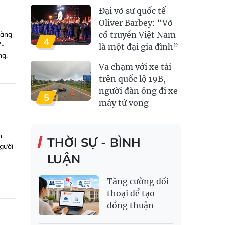
Đại võ sư quốc tế
Oliver Barbey: “Võ
oàng
cổ truyền Việt Nam
4
7-
là một đại gia đình”
ng,
Va chạm với xe tải
trên quốc lộ 19B,
người đàn ông đi xe
5
máy tử vong
h
THỜI SỰ - BÌNH
gười
LUẬN
Tăng cường đối
thoại để tạo
đồng thuận