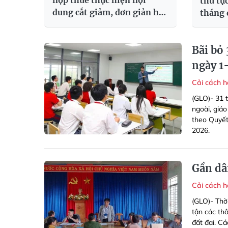
nộp thuế thực hiện nội
thủ tụ
dung cắt giảm, đơn giản hóa
tháng
TTHC thuế
Bãi bỏ 
ngày 1
Cải cách 
(GLO)- 31 
ngoài, giáo
theo Quyết
2026.
Gần dân
Cải cách 
(GLO)- Thờ
tận các th
đất đai. C