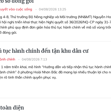
cơ sở đóng gói
quyết vào cuộc sống
04/08/2026 13:25
g 4-8, Thứ trưởng Bộ Nông nghiệp và Môi trường (NN&MT) Nguyễn H
rì hội nghị triển khai thực hiện Nghị quyết số 36/2026/NQ-CP ngày 31-
hính phủ quy định đơn giản hóa thủ tục hành chính về mã số vùng trồ
ở đóng gói.
ủ tục hành chính đến tận khu dân cư
hành chính
04/08/2026 7:13
 1 năm triển khai, mô hình “Hướng dẫn và tiếp nhận thủ tục hành chín
hành chính” ở phường Hoài Nhơn Bắc đã mang lại nhiều thuận lợi cho n
ện rõ tinh thần chính quyền phục vụ.
 toàn diện