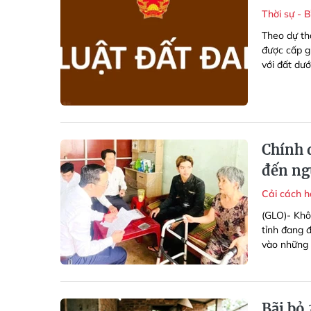
Thời sự - 
Theo dự th
được cấp g
với đất dướ
Chính 
đến ng
Cải cách 
(GLO)- Khô
tỉnh đang 
vào những 
Bãi bỏ 