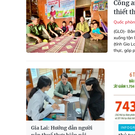
Công a
thiết t
Quốc phòn
(GLO)-
Bằ
xuống tận 
(tỉnh Gia 
thực, góp 
Gia Lai: Hướng dẫn người
INFOG