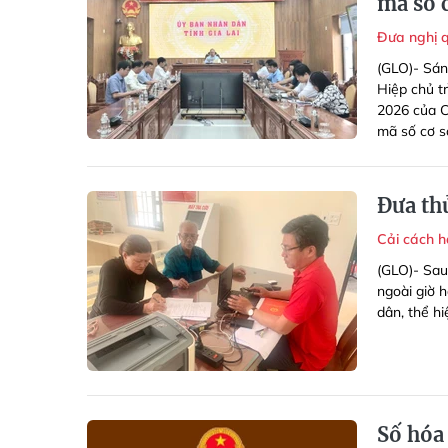
mã số 
Đưa nghị 
(GLO)- Sán
Hiệp chủ t
2026 của C
mã số cơ s
Ðưa th
Cải cách 
(GLO)- Sau
ngoài giờ 
dân, thể hi
Số hóa