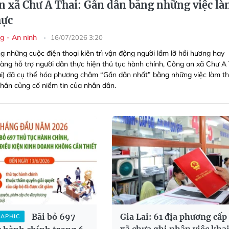
n xã Chư A Thai: Gần dân bằng những việc l
hực
g - An ninh
16/07/2026 3:20
ng
những cuộc điện thoại kiên trì vận động người lầm lỡ hồi hương hay
làng hỗ trợ người dân thực hiện thủ tục hành chính, Công an xã Chư A 
Lai) đã cụ thể hóa phương châm “Gần dân nhất” bằng những việc làm th
phần củng cố niềm tin của nhân dân.
Bãi bỏ 697
Gia Lai: 61 địa phương cấp
RAPHIC