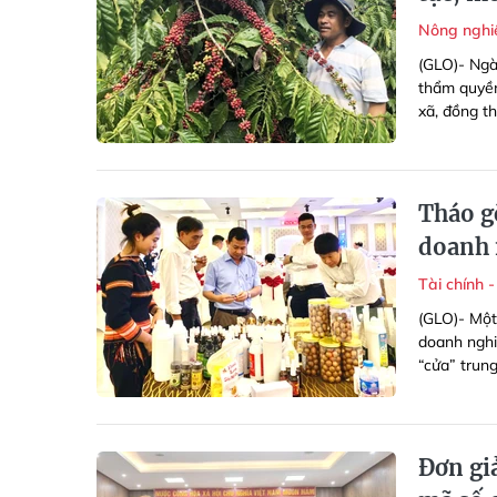
Nông ngh
(GLO)- Ngà
thẩm quyền
xã, đồng th
Tháo g
doanh 
Tài chính 
(GLO)- Một
doanh nghi
“cửa” trung 
Đơn gi