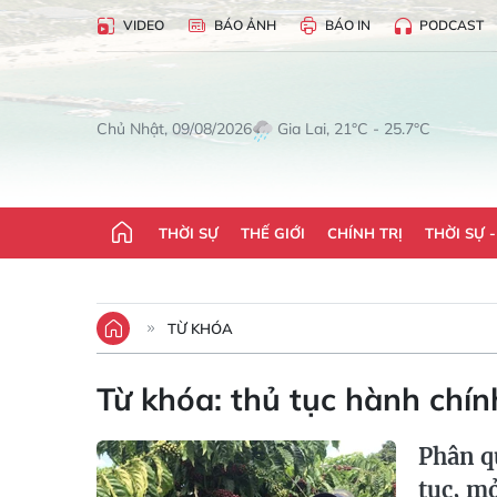
VIDEO
BÁO ẢNH
BÁO IN
PODCAST
Gia Lai, 21°C - 25.7°C
Chủ Nhật, 09/08/2026
THỜI SỰ
THẾ GIỚI
CHÍNH TRỊ
THỜI SỰ 
TỪ KHÓA
Từ khóa:
thủ tục hành chín
Phân q
tục, m