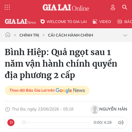
WELCOME TO GIA LAI
VIDEO
BÁ
CHÍNH TRỊ
CẢI CÁCH HÀNH CHÍNH
Bình Hiệp: Quả ngọt sau 1
năm vận hành chính quyền
địa phương 2 cấp
Theo dõi Báo Gia Lai trên
Thứ Ba, ngày 23/06/2026 - 05:18
NGUYỄN HÂN
0:00
/
4:28