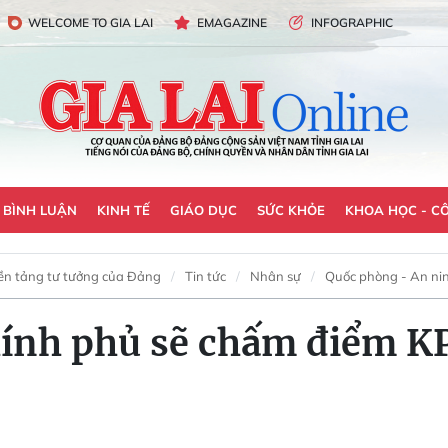
WELCOME TO GIA LAI
EMAGAZINE
INFOGRAPHIC
- BÌNH LUẬN
KINH TẾ
GIÁO DỤC
SỨC KHỎE
KHOA HỌC - C
ền tảng tư tưởng của Đảng
Tin tức
Nhân sự
Quốc phòng - An ni
hính phủ sẽ chấm điểm K