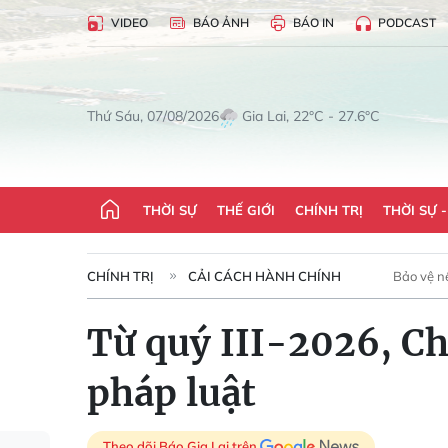
VIDEO
BÁO ẢNH
BÁO IN
PODCAST
Gia Lai, 22°C - 27.6°C
Thứ Sáu, 07/08/2026
THỜI SỰ
THẾ GIỚI
CHÍNH TRỊ
THỜI SỰ 
CHÍNH TRỊ
CẢI CÁCH HÀNH CHÍNH
Bảo vệ n
Từ quý III-2026, C
pháp luật
Theo dõi Báo Gia Lai trên