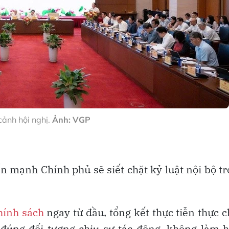
ảnh hội nghị.
Ảnh: VGP
 mạnh Chính phủ sẽ siết chặt kỷ luật nội bộ t
hính sách
ngay từ đầu, tổng kết thực tiễn thực c
 đúng đối tượng chịu sự tác động, không làm 