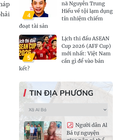
pháp
nã Nguyễn Trung
Hiếu về tội lạm dụng
phải
4
tín nhiệm chiếm
đoạt tài sản
Lịch thi đấu ASEAN
Cup 2026 (AFF Cup)
mới nhất: Việt Nam
5
cần gì để vào bán
kết?
TIN ĐỊA PHƯƠNG
Người dân Al
Bá tự nguyện