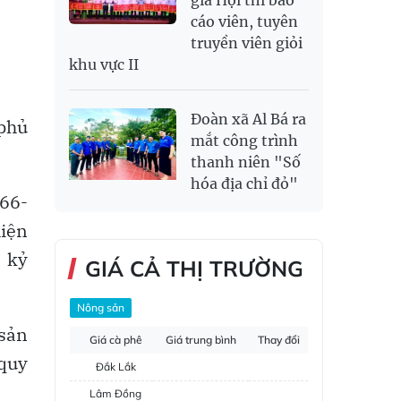
gia Hội thi báo
cáo viên, tuyên
truyền viên giỏi
khu vực II
Đoàn xã Al Bá ra
phủ
mắt công trình
thanh niên "Số
hóa địa chỉ đỏ"
 66-
hiện
 kỷ
GIÁ CẢ THỊ TRƯỜNG
Nông sản
 sản
Giá cà phê
Giá trung bình
Thay đổi
 quy
Đắk Lắk
Lâm Đồng