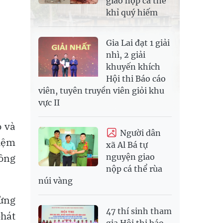
giao nộp cá thể
khỉ quý hiếm
Gia Lai đạt 1 giải
nhì, 2 giải
khuyến khích
Hội thi Báo cáo
viên, tuyên truyền viên giỏi khu
vực II
o và
Người dân
hiệm
xã Al Bá tự
công
nguyện giao
nộp cá thể rùa
núi vàng
từng
47 thí sinh tham
phát