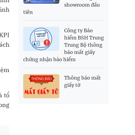
showroom đầu
rình
tiên
Công ty Bảo
 KPI
hiểm BSH Trung
rách
Trung Bộ thông
báo mất giấy
chứng nhận bảo hiểm
hiệm
Thông báo mất
giấy tờ
à tổ
rong