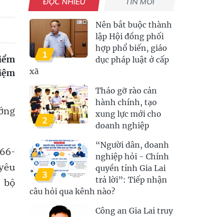
ĐỌC NHIỀU
TIN MỚI
Nên bắt buộc thành
lập Hội đồng phối
hợp phổ biến, giáo
1
điểm
dục pháp luật ở cấp
xã
hiệm
Tháo gỡ rào cản
hành chính, tạo
ướng
xung lực mới cho
2
doanh nghiệp
“Người dân, doanh
 66-
nghiệp hỏi - Chính
 yêu
quyền tỉnh Gia Lai
3
trả lời”: Tiếp nhận
a bộ
câu hỏi qua kênh nào?
Công an Gia Lai truy