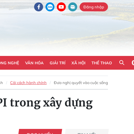
Đăng nhập
ÔNG NGHỆ
VĂN HÓA
GIẢI TRÍ
XÃ HỘI
THỂ THAO
nh
Cải cách hành chính
Đưa nghị quyết vào cuộc sống
PI trong xây dựng