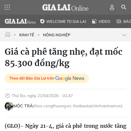
WELCOME TO GIA LAI
VIDEO
BÁ
KINH TẾ
NÔNG NGHIỆP
Giá cà phê tăng nhẹ, đạt mốc
85.300 đồng/kg
Theo dõi Báo Gia Lai trên
Thứ Ba, ngày 21/04/2026 - 01:47
MỘC TRÀ
(theo congthuong.vn; thoibaotaichinhvietnam.vn)
(GLO)- Ngày 21-4, giá cà phê trong nước tăng