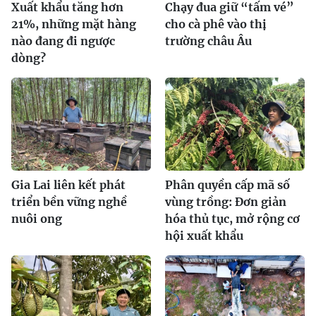
Xuất khẩu tăng hơn
Chạy đua giữ “tấm vé”
21%, những mặt hàng
cho cà phê vào thị
nào đang đi ngược
trường châu Âu
dòng?
Gia Lai liên kết phát
Phân quyền cấp mã số
triển bền vững nghề
vùng trồng: Đơn giản
nuôi ong
hóa thủ tục, mở rộng cơ
hội xuất khẩu