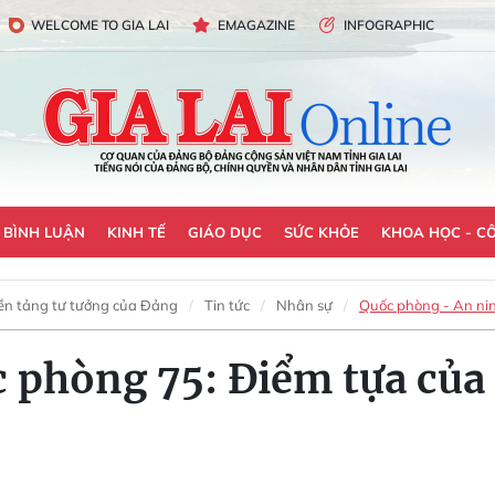
WELCOME TO GIA LAI
EMAGAZINE
INFOGRAPHIC
- BÌNH LUẬN
KINH TẾ
GIÁO DỤC
SỨC KHỎE
KHOA HỌC - C
ền tảng tư tưởng của Đảng
Tin tức
Nhân sự
Quốc phòng - An ni
c phòng 75: Điểm tựa của