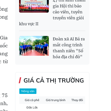
47 thí sinh tham
gia Hội thi báo
hòng
cáo viên, tuyên
rong
truyền viên giỏi
khu vực II
 Gia
Đoàn xã Al Bá ra
uốc
mắt công trình
thanh niên "Số
ang
hóa địa chỉ đỏ"
c từ
GIÁ CẢ THỊ TRƯỜNG
Nông sản
g 75
Giá cà phê
Giá trung bình
Thay đổi
ình,
Đắk Lắk