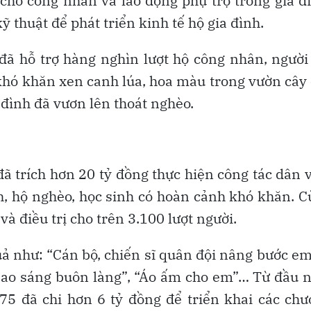
cho công nhân và lao động phụ trợ trong gia đ
ỹ thuật để phát triển kinh tế hộ gia đình.
đã hỗ trợ hàng nghìn lượt hộ công nhân, người
 khó khăn xen canh lúa, hoa màu trong vườn cây
a đình đã vươn lên thoát nghèo.
ã trích hơn 20 tỷ đồng thực hiện công tác dân 
ch, hộ nghèo, học sinh có hoàn cảnh khó khăn. 
à điều trị cho trên 3.100 lượt người.
ả như: “Cán bộ, chiến sĩ quân đội nâng bước em
 “Sao sáng buôn làng”, “Áo ấm cho em”… Từ đầu
75 đã chi hơn 6 tỷ đồng để triển khai các ch