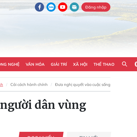
Đăng nhập
ÔNG NGHỆ
VĂN HÓA
GIẢI TRÍ
XÃ HỘI
THỂ THAO
nh
Cải cách hành chính
Đưa nghị quyết vào cuộc sống
 người dân vùng