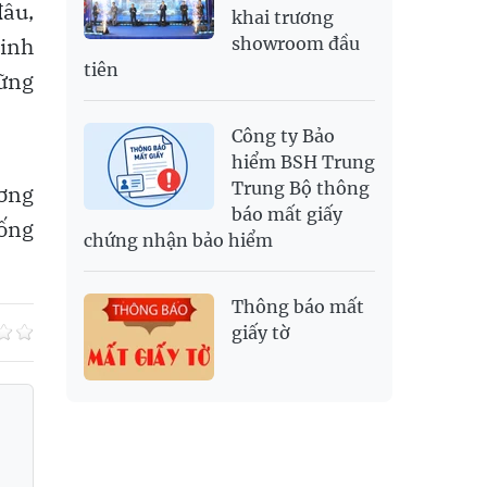
đâu,
khai trương
kinh
showroom đầu
tiên
ững
Công ty Bảo
hiểm BSH Trung
Trung Bộ thông
ơng
báo mất giấy
hống
chứng nhận bảo hiểm
Thông báo mất
giấy tờ