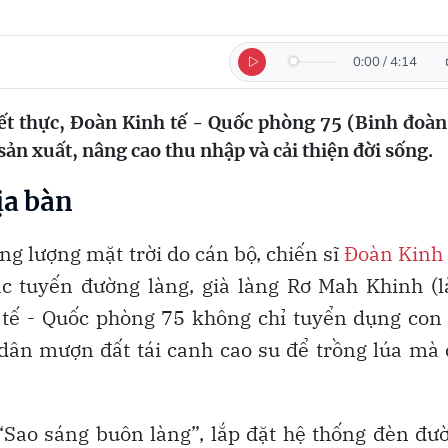
0:00
/
4:14
t thực, Đoàn Kinh tế - Quốc phòng 75 (Binh đoàn
sản xuất, nâng cao thu nhập và cải thiện đời sống.
ịa bàn
g lượng mặt trời do cán bộ, chiến sĩ
Đoàn Kinh 
ác tuyến đường làng, già làng Rơ Mah Khinh (
h tế - Quốc phòng 75 không chỉ tuyển dụng co
dân mượn đất tái canh cao su để trồng lúa mà
 “Sao sáng buôn làng”, lắp đặt hệ thống đèn đư