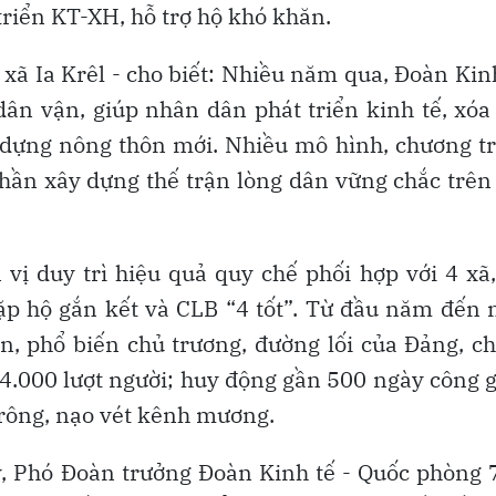
triển KT-XH, hỗ trợ hộ khó khăn.
ã Ia Krêl - cho biết: Nhiều năm qua, Đoàn Kin
dân vận, giúp nhân dân phát triển kinh tế, xóa
 dựng nông thôn mới. Nhiều mô hình, chương t
phần xây dựng thế trận lòng dân vững chắc trên
vị duy trì hiệu quả quy chế phối hợp với 4 xã
cặp hộ gắn kết và CLB “4 tốt”. Từ đầu năm đến 
ền, phổ biến chủ trương, đường lối của Đảng, c
 4.000 lượt người; huy động gần 500 ngày công 
 rông, nạo vét kênh mương.
y, Phó Đoàn trưởng Đoàn Kinh tế - Quốc phòng 