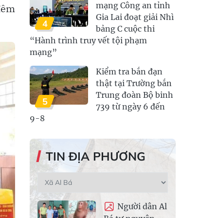
mạng Công an tỉnh
 đêm
Gia Lai đoạt giải Nhì
4
bảng C cuộc thi
“Hành trình truy vết tội phạm
mạng”
Kiểm tra bắn đạn
thật tại Trường bắn
Trung đoàn Bộ binh
5
739 từ ngày 6 đến
9-8
TIN ĐỊA PHƯƠNG
Người dân Al