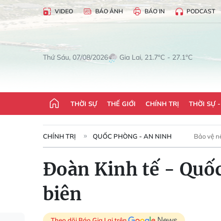
VIDEO
BÁO ẢNH
BÁO IN
PODCAST
Gia Lai, 21.7°C - 27.1°C
Thứ Sáu, 07/08/2026
THỜI SỰ
THẾ GIỚI
CHÍNH TRỊ
THỜI SỰ 
CHÍNH TRỊ
QUỐC PHÒNG - AN NINH
Bảo vệ n
Đoàn Kinh tế - Quố
biên
Theo dõi Báo Gia Lai trên