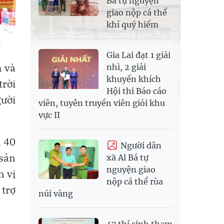
Bá tự nguyện
giao nộp cá thể
khỉ quý hiếm
H
Gia Lai đạt 1 giải
h và
nhì, 2 giải
khuyến khích
trời
Hội thi Báo cáo
gười
viên, tuyên truyền viên giỏi khu
vực II
n 40
Người dân
 sản
xã Al Bá tự
nguyện giao
n vị
nộp cá thể rùa
 trợ
núi vàng