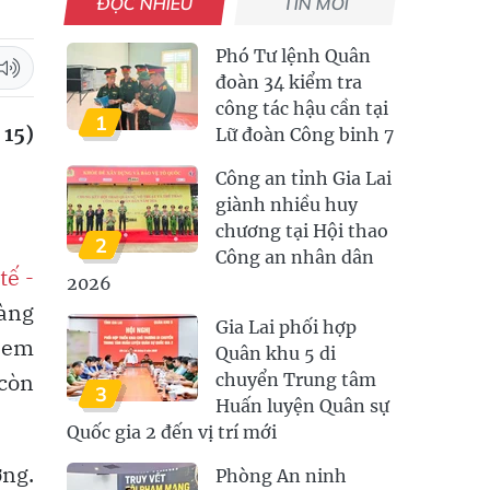
ĐỌC NHIỀU
TIN MỚI
Phó Tư lệnh Quân
đoàn 34 kiểm tra
công tác hậu cần tại
1
 15)
Lữ đoàn Công binh 7
Công an tỉnh Gia Lai
giành nhiều huy
chương tại Hội thao
2
Công an nhân dân
tế -
2026
làng
Gia Lai phối hợp
n em
Quân khu 5 di
 còn
chuyển Trung tâm
3
Huấn luyện Quân sự
Quốc gia 2 đến vị trí mới
ờng.
Phòng An ninh