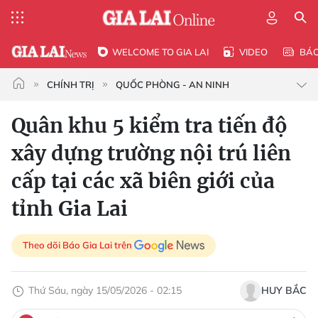
WELCOME TO GIA LAI
VIDEO
BÁ
CHÍNH TRỊ
QUỐC PHÒNG - AN NINH
Quân khu 5 kiểm tra tiến độ
xây dựng trường nội trú liên
cấp tại các xã biên giới của
tỉnh Gia Lai
Theo dõi Báo Gia Lai trên
Thứ Sáu, ngày 15/05/2026 - 02:15
HUY BẮC