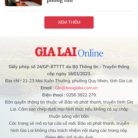
XEM THÊM
Giấy phép số 24/GP-BTTTT do Bộ Thông tin - Truyền thông
cấp ngày 16/01/2023.
Địa chỉ :
21-23 Mai Xuân Thưởng, phường Quy Nhơn, tỉnh Gia Lai.
Email :
Glo@baogialai.com.vn
Điện thoại :
0256 3822 279
Bản quyền thông tin thuộc về Báo và phát thanh, truyền hình Gia
Lai. Cấm sao chép dưới mọi hình thức nếu không có sự chấp
thuận bằng văn bản.
Các trang sẽ mở ra tại cửa sổ mới. Báo và phát thanh, truyền
hình Gia Lai không chịu trách nhiệm nội dung các trang này.
Giám đốc:
Hồ Xuân Ánh