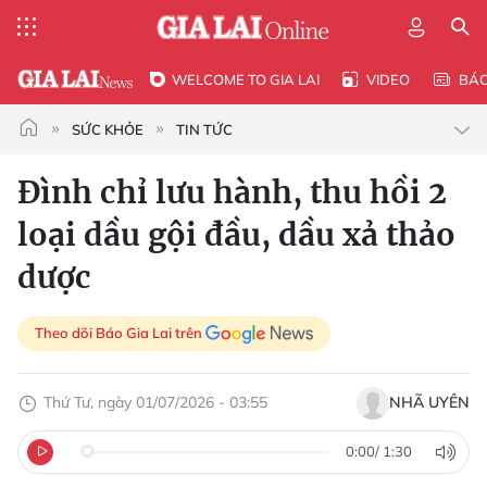
WELCOME TO GIA LAI
VIDEO
BÁ
SỨC KHỎE
TIN TỨC
Đình chỉ lưu hành, thu hồi 2
loại dầu gội đầu, dầu xả thảo
dược
Theo dõi Báo Gia Lai trên
Thứ Tư, ngày 01/07/2026 - 03:55
NHÃ UYÊN
0:00
/
1:30