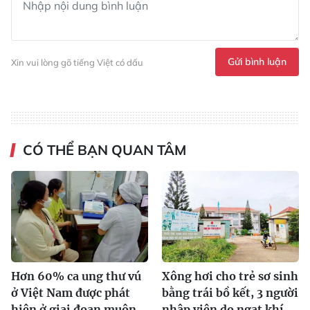
Gửi bình luận
Xin vui lòng gõ tiếng Việt có dấu
CÓ THỂ BẠN QUAN TÂM
Hơn 60% ca ung thư vú
Xông hơi cho trẻ sơ sinh
ở Việt Nam được phát
bằng trái bồ kết, 3 người
hiện ở giai đoạn muộn
nhập viện do ngạt khí