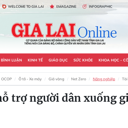
WELCOME TO GIA LAI
EMAGAZINE
INFOGRAPHIC
- BÌNH LUẬN
KINH TẾ
GIÁO DỤC
SỨC KHỎE
KHOA HỌC - C
OCOP
Ô tô - Xe máy
Giá vàng
Net Zero
Nông nghiệp
Tài
hỗ trợ người dân xuống g