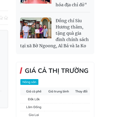
hóa địa chỉ đỏ"
Đồng chí Siu
Hương thăm,
tặng quà gia
đình chính sách
tại xã Bờ Ngoong, Al Bá và Ia Ko
GIÁ CẢ THỊ TRƯỜNG
Nông sản
Giá cà phê
Giá trung bình
Thay đổi
Đắk Lắk
Lâm Đồng
Gia Lai