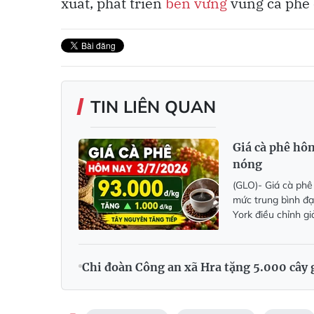
xuất, phát triển
bền vững
vùng cà phê 
TIN LIÊN QUAN
Giá cà phê hô
nóng
(GLO)- Giá cà phê
mức trung bình đạ
York điều chỉnh g
Chi đoàn Công an xã Hra tặng 5.000 cây 