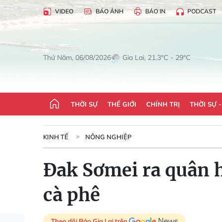
VIDEO
BÁO ẢNH
BÁO IN
PODCAST
Gia Lai, 21.3°C - 29°C
Thứ Năm, 06/08/2026
THỜI SỰ
THẾ GIỚI
CHÍNH TRỊ
THỜI SỰ 
KINH TẾ
NÔNG NGHIỆP
Đak Sơmei ra quân 
cà phê
Theo dõi Báo Gia Lai trên