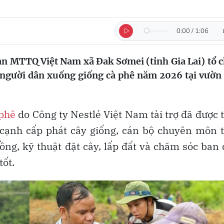
0:00
/
1:06
n MTTQ Việt Nam xã Đak Sơmei (tỉnh Gia Lai) tổ 
 người dân xuống giống cà phê năm 2026 tại vườn
 phê
do Công ty Nestlé Việt Nam tài trợ đã được 
 cạnh cấp phát cây giống, cán bộ chuyên môn 
ồng, kỹ thuật đặt cây, lấp đất và chăm sóc ban
tốt.