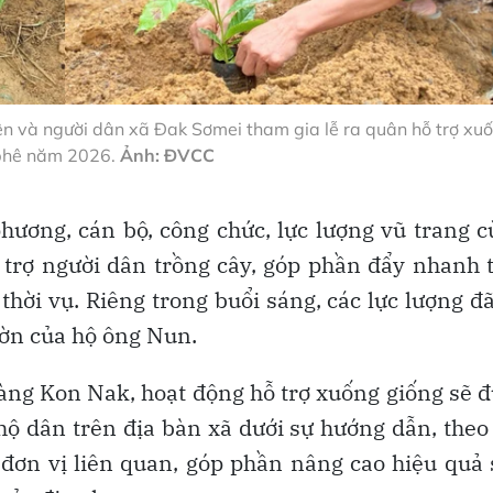
iên và người dân xã Đak Sơmei tham gia lễ ra quân hỗ trợ xu
phê năm 2026.
Ảnh: ĐVCC
phương, cán bộ, công chức, lực lượng vũ trang 
 trợ người dân trồng cây, góp phần đẩy nhanh 
hời vụ. Riêng trong buổi sáng, các lực lượng đ
ườn của hộ ông Nun.
làng Kon Nak, hoạt động hỗ trợ xuống giống sẽ 
 hộ dân trên địa bàn xã dưới sự hướng dẫn, theo
đơn vị liên quan, góp phần nâng cao hiệu quả