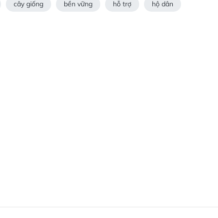
cây giống
bền vững
hỗ trợ
hộ dân