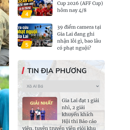
Cup 2026 (AFF Cup)
hôm nay 4/8
4
39 điểm camera tại
Gia Lai đang ghi
nhận lỗi gì, bao lâu
5
có phạt nguội?
TIN ĐỊA PHƯƠNG
Gia Lai đạt 1 giải
nhì, 2 giải
khuyến khích
Hội thi Báo cáo
viên, tuyên truyền viên giỏi khu