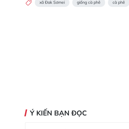
xã Đak Sơmei
giống cà phê
cà phê
Ý KIẾN BẠN ĐỌC