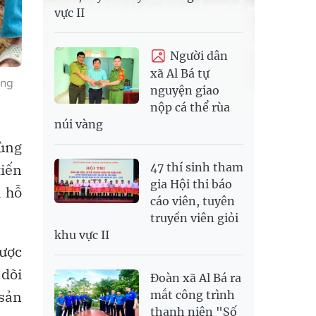
vực II
Người dân
xã Al Bá tự
ống
nguyện giao
nộp cá thể rùa
núi vàng
cùng
47 thí sinh tham
tiến
gia Hội thi báo
ã hỗ
cáo viên, tuyên
truyền viên giỏi
khu vực II
được
 dõi
Đoàn xã Al Bá ra
 sản
mắt công trình
thanh niên "Số