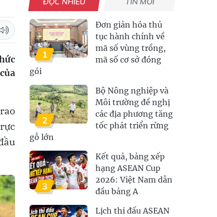
ĐỌC NHIỀU
TIN MỚI
Đơn giản hóa thủ
tục hành chính về
mã số vùng trồng,
1
chức
mã số cơ sở đóng
gói
 của
Bộ Nông nghiệp và
Môi trường đề nghị
trao
các địa phương tăng
2
trực
tốc phát triển rừng
gỗ lớn
 đầu
Kết quả, bảng xếp
hạng ASEAN Cup
2026: Việt Nam dẫn
3
đầu bảng A
Lịch thi đấu ASEAN