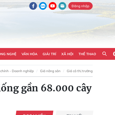
Đăng nhập
ÔNG NGHỆ
VĂN HÓA
GIẢI TRÍ
XÃ HỘI
THỂ THAO
 chính - Doanh nghiệp
Giá nông sản
Giá cả thị trường
iống gần 68.000 cây