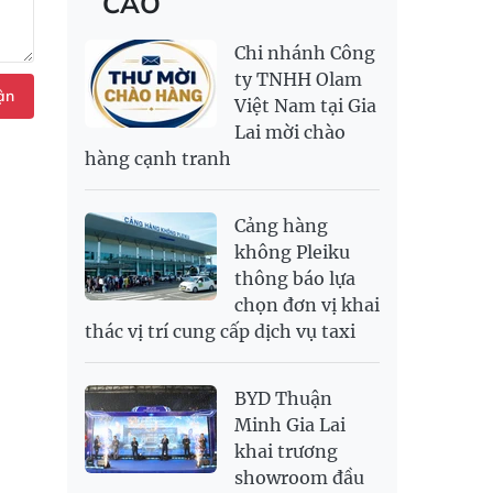
CÁO
RỒNG THĂNG
138,500,000
143,500,000
MYR
6,349.52
6,487.68
LONG 999.9
NOK
2,696.08
2,810.41
Chi nhánh Công
PNJ
138,500,000
142,500,000
RUB
307.79
340.71
ty TNHH Olam
ận
Việt Nam tại Gia
SAR
6,944.19
7,243.07
Lai mời chào
SEK
2,709.1
2,823.98
hàng cạnh tranh
SGD
19,929.2
20,130.51
20,816.88
THB
699.53
777.26
810.22
Cảng hàng
USD
26,010
26,040
26,420
không Pleiku
thông báo lựa
chọn đơn vị khai
thác vị trí cung cấp dịch vụ taxi
BYD Thuận
Minh Gia Lai
khai trương
showroom đầu