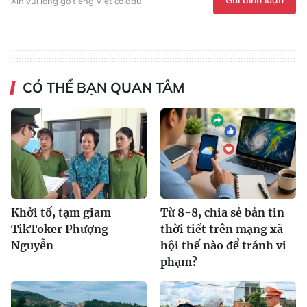
Gửi bình luận
Xin vui lòng gõ tiếng Việt có dấu
CÓ THỂ BẠN QUAN TÂM
Khởi tố, tạm giam
Từ 8-8, chia sẻ bản tin
TikToker Phượng
thời tiết trên mạng xã
Nguyễn
hội thế nào để tránh vi
phạm?