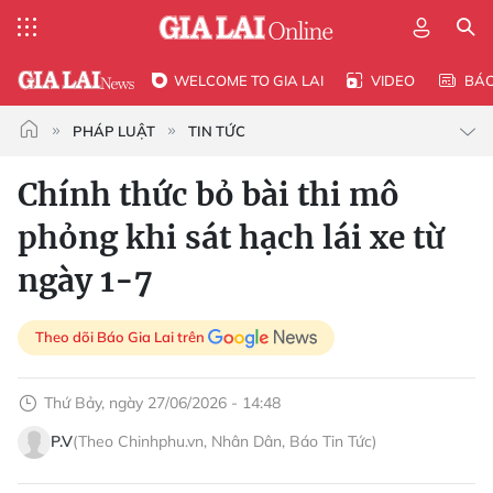
WELCOME TO GIA LAI
VIDEO
BÁ
PHÁP LUẬT
TIN TỨC
Chính thức bỏ bài thi mô
phỏng khi sát hạch lái xe từ
ngày 1-7
Theo dõi Báo Gia Lai trên
Thứ Bảy, ngày 27/06/2026 - 14:48
P.V
(Theo Chinhphu.vn, Nhân Dân, Báo Tin Tức)