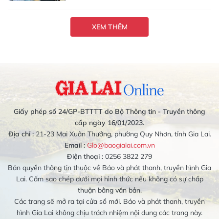
XEM THÊM
Giấy phép số 24/GP-BTTTT do Bộ Thông tin - Truyền thông
cấp ngày 16/01/2023.
Địa chỉ :
21-23 Mai Xuân Thưởng, phường Quy Nhơn, tỉnh Gia Lai.
Email :
Glo@baogialai.com.vn
Điện thoại :
0256 3822 279
Bản quyền thông tin thuộc về Báo và phát thanh, truyền hình Gia
Lai. Cấm sao chép dưới mọi hình thức nếu không có sự chấp
thuận bằng văn bản.
Các trang sẽ mở ra tại cửa sổ mới. Báo và phát thanh, truyền
hình Gia Lai không chịu trách nhiệm nội dung các trang này.