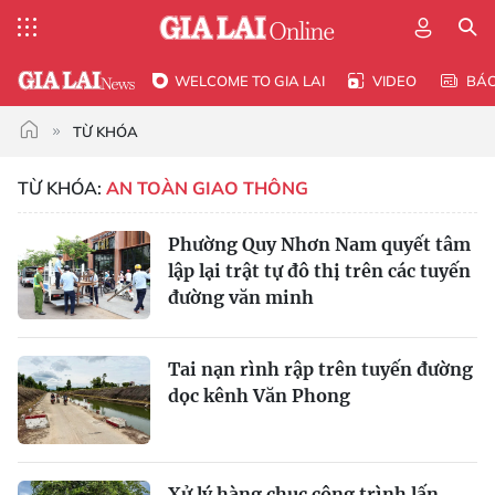
WELCOME TO GIA LAI
VIDEO
BÁ
TỪ KHÓA
TỪ KHÓA:
AN TOÀN GIAO THÔNG
Phường Quy Nhơn Nam quyết tâm
lập lại trật tự đô thị trên các tuyến
đường văn minh
Tai nạn rình rập trên tuyến đường
dọc kênh Văn Phong
Xử lý hàng chục công trình lấn