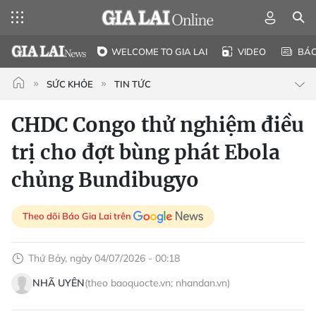
WELCOME TO GIA LAI
VIDEO
BÁ
SỨC KHỎE
TIN TỨC
CHDC Congo thử nghiệm điều
trị cho đợt bùng phát Ebola
chủng Bundibugyo
Theo dõi Báo Gia Lai trên
Thứ Bảy, ngày 04/07/2026 - 00:18
NHÃ UYÊN
(theo baoquocte.vn; nhandan.vn)