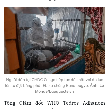
Người dân tại CHDC Congo tiếp tục đối mặt với áp lực
lớn từ đợt bùng phát Ebola chủng Bundibugyo.
Ảnh: Le
Monde/baoquocte.vn
Tổng Giám đốc WHO Tedros Adhanom