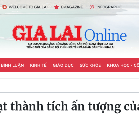
WELCOME TO GIA LAI
EMAGAZINE
INFOGRAPHIC
- BÌNH LUẬN
KINH TẾ
GIÁO DỤC
SỨC KHỎE
KHOA HỌC - C
ạt thành tích ấn tượng củ