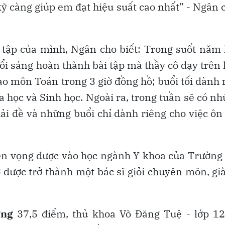
kỹ càng giúp em đạt hiệu suất cao nhất” - Ngân 
 tập của mình, Ngân cho biết: Trong suốt năm
ổi sáng hoàn thành bài tập mà thầy cô dạy trên 
ào môn Toán trong 3 giờ đồng hồ; buổi tối dành 
 học và Sinh học. Ngoài ra, trong tuần sẽ có n
iải đề và những buổi chỉ dành riêng cho việc ôn
ện vọng được vào học ngành Y khoa của Trường
 được trở thành một bác sĩ giỏi chuyên môn, gi
ợng
37,5 điểm, thủ khoa
Võ Đăng Tuệ - lớp 12