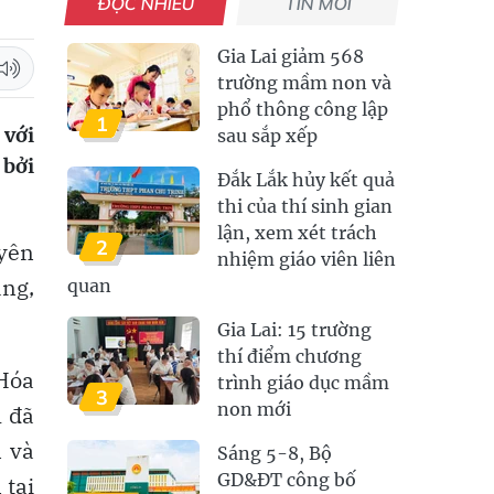
ĐỌC NHIỀU
TIN MỚI
Gia Lai giảm 568
trường mầm non và
phổ thông công lập
1
 với
sau sắp xếp
 bởi
Đắk Lắk hủy kết quả
thi của thí sinh gian
lận, xem xét trách
2
uyên
nhiệm giáo viên liên
ng,
quan
Gia Lai: 15 trường
thí điểm chương
Hóa
trình giáo dục mầm
3
non mới
m đã
n và
Sáng 5-8, Bộ
GD&ĐT công bố
 tại