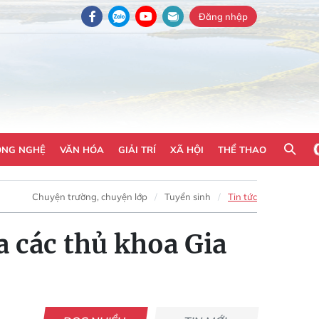
Đăng nhập
ÔNG NGHỆ
VĂN HÓA
GIẢI TRÍ
XÃ HỘI
THỂ THAO
Chuyện trường, chuyện lớp
Tuyển sinh
Tin tức
a các thủ khoa Gia