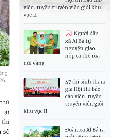
Hội thi Báo cáo
viên, tuyên truyền viên giỏi khu
vực II
Người dân
xã Al Bá tự
nguyện giao
nộp cá thể rùa
núi vàng
rằng
26.
47 thí sinh tham
gia Hội thi báo
cáo viên, tuyên
 chú
truyền viên giỏi
 tại
khu vực II
 thi
Đoàn xã Al Bá ra
n sẽ
mắt công trình