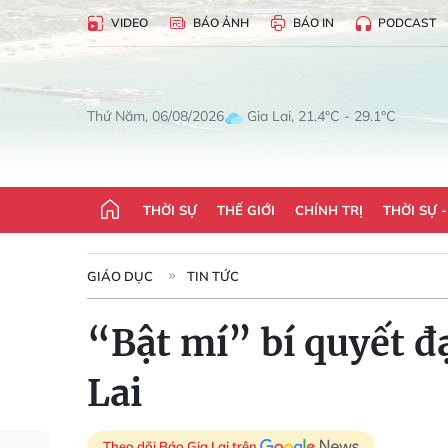
VIDEO
BÁO ẢNH
BÁO IN
PODCAST
Gia Lai, 21.4°C - 29.1°C
Thứ Năm, 06/08/2026
THỜI SỰ
THẾ GIỚI
CHÍNH TRỊ
THỜI SỰ 
GIÁO DỤC
TIN TỨC
“Bật mí” bí quyết đ
Lai
Theo dõi Báo Gia Lai trên