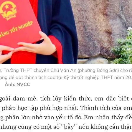
n, Trường THPT chuyên Chu Văn An (phường Bồng Sơn) cho 
ọng để đạt thành tích cao tại Kỳ thi tốt nghiệp THPT năm 20
Ảnh: NVCC
goài đam mê, tích lũy kiến thức, em đặc biệt
g pháp học tập phù hợp nhất. Thành tích của em
 phần lớn nhờ vào yếu tố đó. Em nhận thấy đề
hưng cũng có một số ''bẫy'' nếu không cẩn thậ