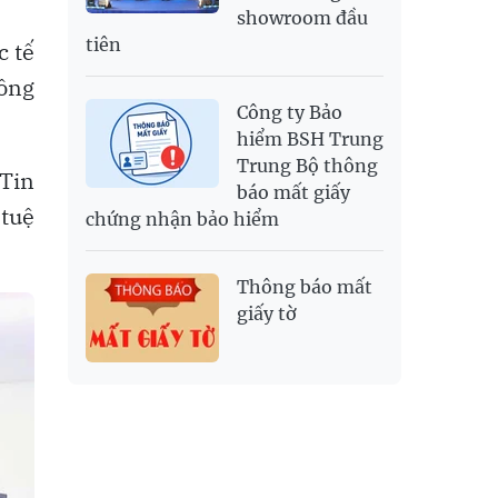
showroom đầu
tiên
c tế
công
Công ty Bảo
hiểm BSH Trung
Trung Bộ thông
 Tin
báo mất giấy
 tuệ
chứng nhận bảo hiểm
Thông báo mất
giấy tờ