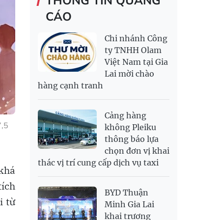
KWD
85,047.08
89,169.38
TRANG SỨC VÀNG
CÁO
RỒNG THĂNG
138,500,000
143,500,000
MYR
6,355.23
6,493.51
LONG 999.9
NOK
2,699.85
2,814.33
Chi nhánh Công
PNJ
139,500,000
143,100,000
RUB
308.64
341.64
ty TNHH Olam
Việt Nam tại Gia
SAR
6,952.32
7,251.54
Lai mời chào
SEK
2,712.86
2,827.89
hàng cạnh tranh
SGD
19,969.15
20,170.86
20,858.57
THB
700.54
778.38
811.39
Cảng hàng
USD
26,040
26,070
26,450
7,5
không Pleiku
thông báo lựa
chọn đơn vị khai
thác vị trí cung cấp dịch vụ taxi
 khá
tích
BYD Thuận
i từ
Minh Gia Lai
khai trương