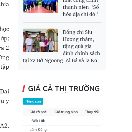
chia
thanh niên "Số
hóa địa chỉ đỏ"
 học
Đồng chí Siu
lớp;
Hương thăm,
tặng quà gia
ra 2
đình chính sách
hững
tại xã Bờ Ngoong, Al Bá và Ia Ko
 tập
GIÁ CẢ THỊ TRƯỜNG
 Đại
àu y
Nông sản
Giá cà phê
Giá trung bình
Thay đổi
Đắk Lắk
A2,
Lâm Đồng