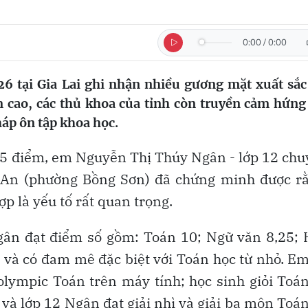
0:00
/
0:00
6 tại Gia Lai ghi nhận nhiều gương mặt xuất sắc
m cao, các thủ khoa của tỉnh còn truyền cảm hứng
háp ôn tập khoa học.
,5 điểm, em Nguyễn Thị Thúy Ngân - lớp 12 ch
An (phường Bồng Sơn) đã chứng minh được rằ
p là yếu tố rất quan trọng.
gân đạt điểm số gồm: Toán 10; Ngữ văn 8,25; 
h và có đam mê đặc biệt với Toán học từ nhỏ. E
iolympic Toán trên máy tính; học sinh giỏi Toá
và lớp 12 Ngân đạt giải nhì và giải ba môn Toán