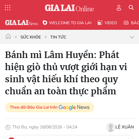
WELCOME TO GIA LAI
VIDEO
BÁ
SỨC KHỎE
TIN TỨC
Bánh mì Lâm Huyền: Phát
hiện giò thủ vượt giới hạn vi
sinh vật hiếu khí theo quy
chuẩn an toàn thực phẩm
Theo dõi Báo Gia Lai trên
Thứ Ba, ngày 16/06/2026 - 04:24
LỆ XUÂN