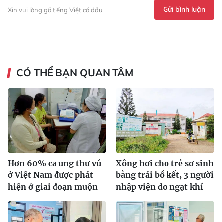
Gửi bình luận
Xin vui lòng gõ tiếng Việt có dấu
CÓ THỂ BẠN QUAN TÂM
Hơn 60% ca ung thư vú
Xông hơi cho trẻ sơ sinh
ở Việt Nam được phát
bằng trái bồ kết, 3 người
hiện ở giai đoạn muộn
nhập viện do ngạt khí