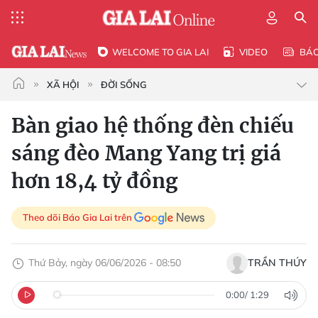
WELCOME TO GIA LAI
VIDEO
BÁ
XÃ HỘI
ĐỜI SỐNG
Bàn giao hệ thống đèn chiếu
sáng đèo Mang Yang trị giá
hơn 18,4 tỷ đồng
Theo dõi Báo Gia Lai trên
Thứ Bảy, ngày 06/06/2026 - 08:50
TRẦN THÚY
0:00
/
1:29