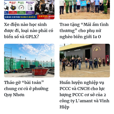
Xe điện nào học sinh
Trao tặng “Mái ấm tình
được đi, loại nào phải có
thương” cho phụ nữ
biển số và GPLX?
nghèo biên giới Ia O
Tháo gỡ “bài toán”
Huấn luyện nghiệp vụ
chung cư cũ ở phường
PCCC và CNCH cho lực
Quy Nhơn
lượng PCCC cơ sở của 2
công ty L'amant và Vĩnh
Hiệp