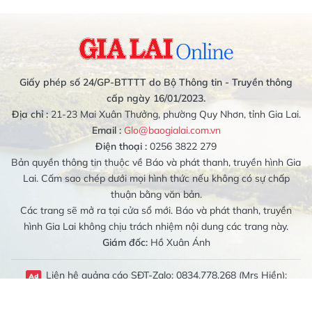
Giấy phép số 24/GP-BTTTT do Bộ Thông tin - Truyền thông
cấp ngày 16/01/2023.
Địa chỉ :
21-23 Mai Xuân Thưởng, phường Quy Nhơn, tỉnh Gia Lai.
Email :
Glo@baogialai.com.vn
Điện thoại :
0256 3822 279
Bản quyền thông tin thuộc về Báo và phát thanh, truyền hình Gia
Lai. Cấm sao chép dưới mọi hình thức nếu không có sự chấp
thuận bằng văn bản.
Các trang sẽ mở ra tại cửa sổ mới. Báo và phát thanh, truyền
hình Gia Lai không chịu trách nhiệm nội dung các trang này.
Giám đốc:
Hồ Xuân Ánh
Liên hệ quảng cáo SĐT-Zalo: 0834.778.268 (Mrs Hiền);
0989.079.314 (Mrs Bích Liên)