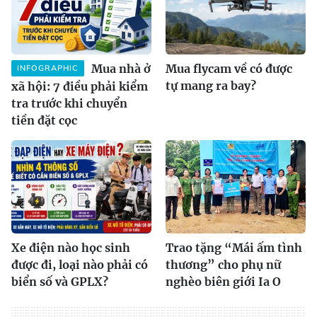
Mua nhà ở
Mua flycam về có được
INFOGRAPHIC
tự mang ra bay?
xã hội: 7 điều phải kiểm
tra trước khi chuyển
tiền đặt cọc
Xe điện nào học sinh
Trao tặng “Mái ấm tình
được đi, loại nào phải có
thương” cho phụ nữ
biển số và GPLX?
nghèo biên giới Ia O