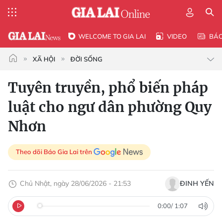
WELCOME TO GIA LAI
VIDEO
BÁ
XÃ HỘI
ĐỜI SỐNG
Tuyên truyền, phổ biến pháp
luật cho ngư dân phường Quy
Nhơn
Theo dõi Báo Gia Lai trên
Chủ Nhật, ngày 28/06/2026 - 21:53
ĐINH YẾN
0:00
/
1:07