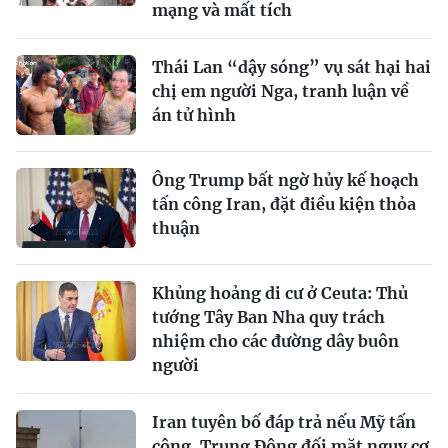
mạng và mất tích
Thái Lan “dậy sóng” vụ sát hại hai
chị em người Nga, tranh luận về
án tử hình
Ông Trump bất ngờ hủy kế hoạch
tấn công Iran, đặt điều kiện thỏa
thuận
Khủng hoảng di cư ở Ceuta: Thủ
tướng Tây Ban Nha quy trách
nhiệm cho các đường dây buôn
người
Iran tuyên bố đáp trả nếu Mỹ tấn
công, Trung Đông đối mặt nguy cơ