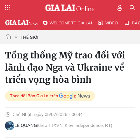
WELCOME TO GIA LAI
VIDEO
BÁ
THẾ GIỚI
Tổng thống Mỹ trao đổi với
lãnh đạo Nga và Ukraine về
triển vọng hòa bình
Theo dõi Báo Gia Lai trên
Chủ Nhật, ngày 05/07/2026 - 06:34
LÊ QUẢNG
(theo TTXVN, Kiev Independence, RT)