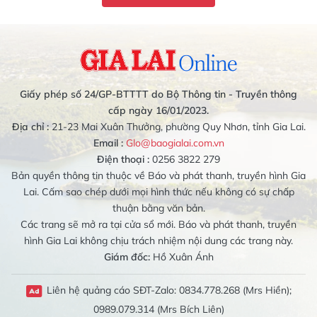
Giấy phép số 24/GP-BTTTT do Bộ Thông tin - Truyền thông
cấp ngày 16/01/2023.
Địa chỉ :
21-23 Mai Xuân Thưởng, phường Quy Nhơn, tỉnh Gia Lai.
Email :
Glo@baogialai.com.vn
Điện thoại :
0256 3822 279
Bản quyền thông tin thuộc về Báo và phát thanh, truyền hình Gia
Lai. Cấm sao chép dưới mọi hình thức nếu không có sự chấp
thuận bằng văn bản.
Các trang sẽ mở ra tại cửa sổ mới. Báo và phát thanh, truyền
hình Gia Lai không chịu trách nhiệm nội dung các trang này.
Giám đốc:
Hồ Xuân Ánh
Liên hệ quảng cáo SĐT-Zalo: 0834.778.268 (Mrs Hiền);
0989.079.314 (Mrs Bích Liên)