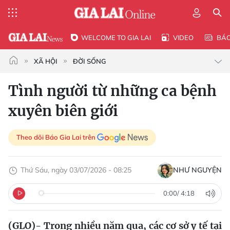
WELCOME TO GIA LAI
VIDEO
BÁ
XÃ HỘI
ĐỜI SỐNG
Tình người từ những ca bệnh
xuyên biên giới
Theo dõi Báo Gia Lai trên
Thứ Sáu, ngày 03/07/2026 - 08:25
NHƯ NGUYỆN
0:00
/
4:18
(GLO)- Trong nhiều năm qua, các cơ sở y tế tại