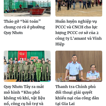
Tháo gỡ “bài toán”
Huấn luyện nghiệp vụ
chung cư cũ ở phường
PCCC và CNCH cho lực
Quy Nhơn
lượng PCCC cơ sở của 2
công ty L'amant và Vĩnh
Hiệp
Quy Nhơn Tây ra mắt
Thanh tra Chính phủ
mô hình “Khu phố
đối thoại giải quyết
không vũ khí, vật liệu
khiếu nại của công dân
nổ, công cụ hỗ trợ và
tại Gia Lai