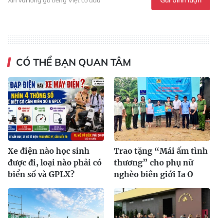
Xin vui lòng gõ tiếng Việt có dấu
CÓ THỂ BẠN QUAN TÂM
Xe điện nào học sinh
Trao tặng “Mái ấm tình
được đi, loại nào phải có
thương” cho phụ nữ
biển số và GPLX?
nghèo biên giới Ia O