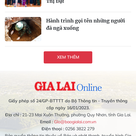
Thị Đạt
Hành trình gọi tên những người
đã ngã xuống
XEM THÊM
Giấy phép số 24/GP-BTTTT do Bộ Thông tin - Truyền thông
cấp ngày 16/01/2023.
Địa chỉ :
21-23 Mai Xuân Thưởng, phường Quy Nhơn, tỉnh Gia Lai.
Email :
Glo@baogialai.com.vn
Điện thoại :
0256 3822 279
Bản quyền thông tin thuộc về Báo và phát thanh, truyền hình Gia