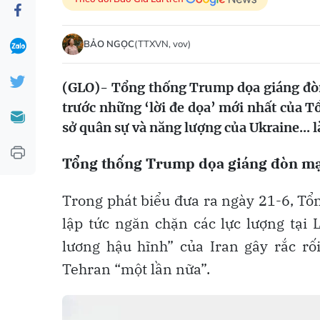
BẢO NGỌC
(TTXVN, vov)
(GLO)- Tổng thống Trump dọa giáng đò
trước những ‘lời đe dọa’ mới nhất của T
sở quân sự và năng lượng của Ukraine... 
Tổng thống Trump dọa giáng đòn mạ
Trong phát biểu đưa ra ngày 21-6, T
lập tức ngăn chặn các lực lượng tại 
lương hậu hĩnh” của Iran gây rắc r
Tehran “một lần nữa”.