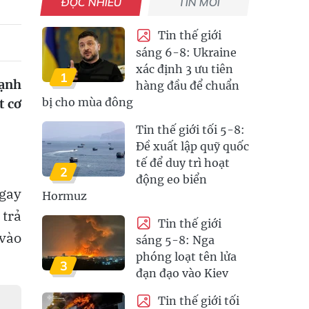
ĐỌC NHIỀU
TIN MỚI
Tin thế giới
sáng 6-8: Ukraine
xác định 3 ưu tiên
1
mạnh
hàng đầu để chuẩn
bị cho mùa đông
t cơ
Tin thế giới tối 5-8:
Đề xuất lập quỹ quốc
tế để duy trì hoạt
2
động eo biển
ngay
Hormuz
 trả
Tin thế giới
vào
sáng 5-8: Nga
phóng loạt tên lửa
3
đạn đạo vào Kiev
Tin thế giới tối