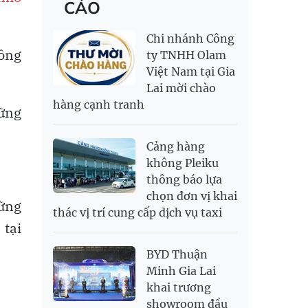
CÁO
RỒNG THĂNG
138,500,000
143,500,000
MYR
6,344.18
6,482.22
LONG 999.9
NOK
2,693.89
2,808.12
Chi nhánh Công
PNJ
138,500,000
142,000,000
hông
RUB
300.88
333.06
ty TNHH Olam
Việt Nam tại Gia
SAR
6,949.25
7,248.34
Lai mời chào
SEK
2,700.94
2,815.47
hàng cạnh tranh
ững
SGD
19,907.29
20,108.37
20,793.98
THB
698.74
776.38
809.3
Cảng hàng
USD
26,020
26,050
26,430
không Pleiku
thông báo lựa
chọn đơn vị khai
hững
thác vị trí cung cấp dịch vụ taxi
 tại
BYD Thuận
Minh Gia Lai
khai trương
showroom đầu