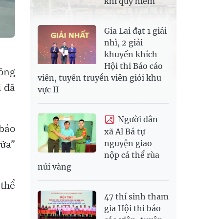
khỉ quý hiếm
Gia Lai đạt 1 giải
nhì, 2 giải
khuyến khích
Hội thi Báo cáo
hông
viên, tuyên truyền viên giỏi khu
i đã
vực II
Người dân
 báo
xã Al Bá tự
nữa”
nguyện giao
nộp cá thể rùa
núi vàng
 thể
47 thí sinh tham
gia Hội thi báo