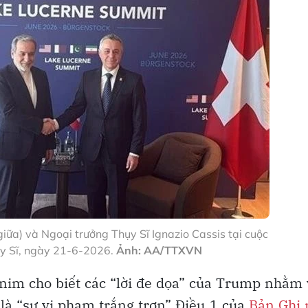
iữa) và Ngoại trưởng Thụy Sĩ Ignazio Cassis tại cuộc
ụy Sĩ, ngày 21-6-2026.
Ảnh: AA/TTXVN
nim cho biết các “lời đe dọa” của Trump nhằm
là “sự vi phạm trắng trợn” Điều 1 của
Bản Ghi 