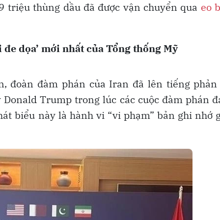
9 triệu thùng dầu đã được vận chuyển qua
eo 
i đe dọa’ mới nhất của Tổng thống Mỹ
n, đoàn đàm phán của Iran đã lên tiếng phản 
ỹ Donald Trump trong lúc các cuộc đàm phán 
hát biểu này là hành vi “vi phạm” bản ghi nhớ 