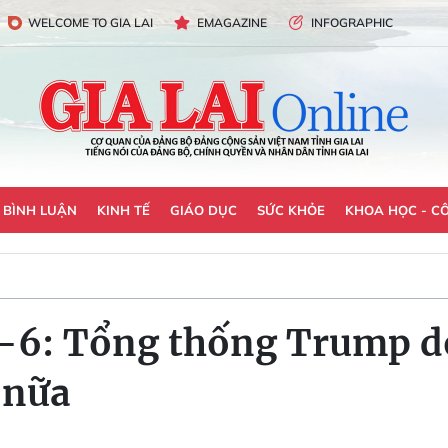
WELCOME TO GIA LAI
EMAGAZINE
INFOGRAPHIC
- BÌNH LUẬN
KINH TẾ
GIÁO DỤC
SỨC KHỎE
KHOA HỌC - C
22-6: Tổng thống Trump 
 nữa