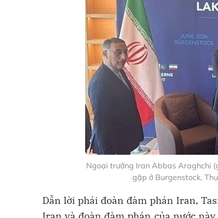
Ngoại trưởng Iran Abbas Araghchi (g
gặp ở Burgenstock, Th
Dẫn lời phái đoàn đàm phán Iran, Tas
Iran và đoàn đàm phán của nước này 