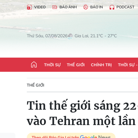
VIDEO
BÁO ẢNH
BÁO IN
PODCAST
Gia Lai, 21.1°C - 27°C
Thứ Sáu, 07/08/2026
THỜI SỰ
THẾ GIỚI
CHÍNH TRỊ
THỜI SỰ 
THẾ GIỚI
Tin thế giới sáng 
vào Tehran một lần
Theo dõi Báo Gia Lai trên