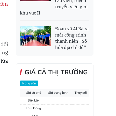
cáo viên, tuyên
biển
truyền viên giỏi
khu vực II
Đoàn xã Al Bá ra
mắt công trình
thanh niên "Số
đối
hóa địa chỉ đỏ"
đang
giữa
GIÁ CẢ THỊ TRƯỜNG
Nông sản
Giá cà phê
Giá trung bình
Thay đổi
Đắk Lắk
Lâm Đồng
Gia Lai