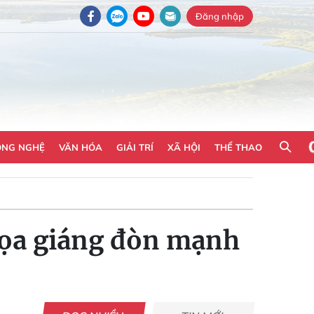
Đăng nhập
ÔNG NGHỆ
VĂN HÓA
GIẢI TRÍ
XÃ HỘI
THỂ THAO
dọa giáng đòn mạnh