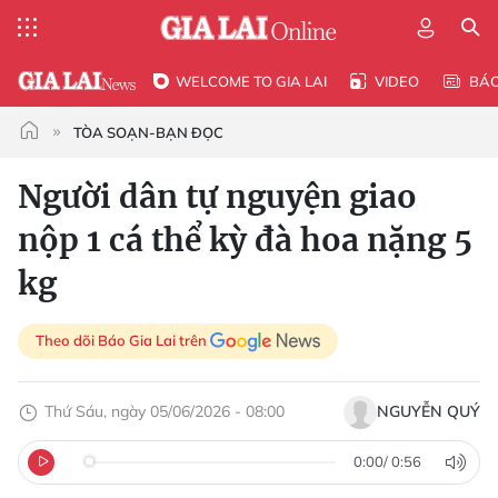
WELCOME TO GIA LAI
VIDEO
BÁ
TÒA SOẠN-BẠN ĐỌC
Người dân tự nguyện giao
nộp 1 cá thể kỳ đà hoa nặng 5
kg
Theo dõi Báo Gia Lai trên
Thứ Sáu, ngày 05/06/2026 - 08:00
NGUYỄN QUÝ
0:00
/
0:56