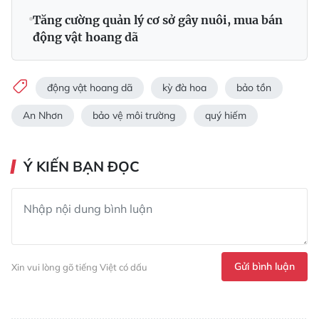
Tăng cường quản lý cơ sở gây nuôi, mua bán
động vật hoang dã
động vật hoang dã
kỳ đà hoa
bảo tồn
An Nhơn
bảo vệ môi trường
quý hiếm
Ý KIẾN BẠN ĐỌC
Gửi bình luận
Xin vui lòng gõ tiếng Việt có dấu