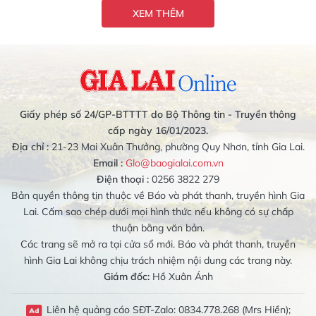
XEM THÊM
Giấy phép số 24/GP-BTTTT do Bộ Thông tin - Truyền thông
cấp ngày 16/01/2023.
Địa chỉ :
21-23 Mai Xuân Thưởng, phường Quy Nhơn, tỉnh Gia Lai.
Email :
Glo@baogialai.com.vn
Điện thoại :
0256 3822 279
Bản quyền thông tin thuộc về Báo và phát thanh, truyền hình Gia
Lai. Cấm sao chép dưới mọi hình thức nếu không có sự chấp
thuận bằng văn bản.
Các trang sẽ mở ra tại cửa sổ mới. Báo và phát thanh, truyền
hình Gia Lai không chịu trách nhiệm nội dung các trang này.
Giám đốc:
Hồ Xuân Ánh
Liên hệ quảng cáo SĐT-Zalo: 0834.778.268 (Mrs Hiền);