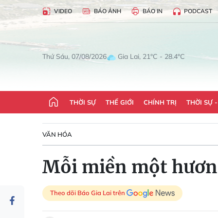
VIDEO
BÁO ẢNH
BÁO IN
PODCAST
Gia Lai, 21°C - 28.4°C
Thứ Sáu, 07/08/2026
THỜI SỰ
THẾ GIỚI
CHÍNH TRỊ
THỜI SỰ 
VĂN HÓA
Mỗi miền một hươn
Theo dõi Báo Gia Lai trên