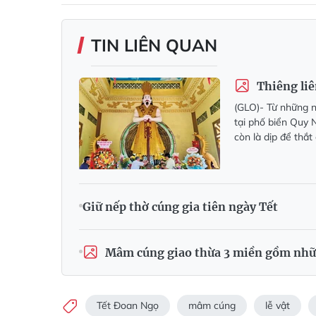
TIN LIÊN QUAN
Thiêng liê
(GLO)- Từ những n
tại phố biển Quy 
còn là dịp để thắt
Giữ nếp thờ cúng gia tiên ngày Tết
Mâm cúng giao thừa 3 miền gồm những
Tết Đoan Ngọ
mâm cúng
lễ vật