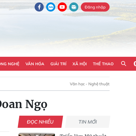
Đăng nhập
ÔNG NGHỆ
VĂN HÓA
GIẢI TRÍ
XÃ HỘI
THỂ THAO
Văn học - Nghệ thuật
Đoan Ngọ
ĐỌC NHIỀU
TIN MỚI