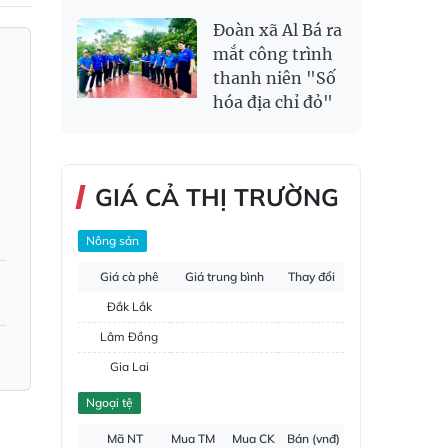
Đoàn xã Al Bá ra
mắt công trình
thanh niên "Số
hóa địa chỉ đỏ"
GIÁ CẢ THỊ TRƯỜNG
Nông sản
Giá cà phê
Giá trung bình
Thay đổi
Đắk Lắk
Lâm Đồng
Gia Lai
Đắk Nông
Ngoại tệ
Hồ tiêu
Mã NT
Mua TM
Mua CK
Bán (vnđ)