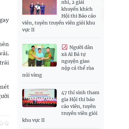
nhì, 2 giải
khuyến khích
Hội thi Báo cáo
ngay
viên, tuyên truyền viên giỏi khu
vực II
 nên
Người dân
vải.
xã Al Bá tự
nguyện giao
trái
nộp cá thể rùa
núi vàng
 nét
47 thí sinh tham
gười
gia Hội thi báo
cáo viên, tuyên
truyền viên giỏi
khu vực II