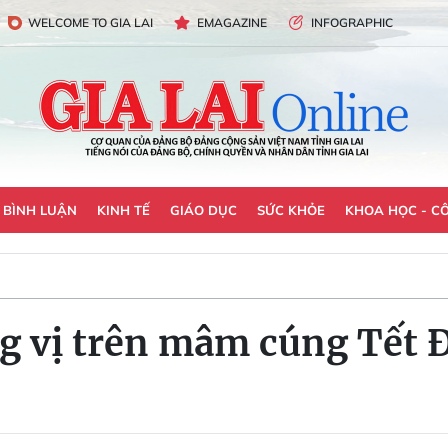
WELCOME TO GIA LAI
EMAGAZINE
INFOGRAPHIC
- BÌNH LUẬN
KINH TẾ
GIÁO DỤC
SỨC KHỎE
KHOA HỌC - C
g vị trên mâm cúng Tết 