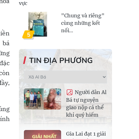
 hòa
vực
"Chung và riêng"
cùng những kết
nối…
iền
5
 bá
hững
TIN ĐỊA PHƯƠNG
đặc
còn
ầy,
Người dân Al
Bá tự nguyện
giao nộp cá thể
úng
khỉ quý hiếm
kính
Gia Lai đạt 1 giải