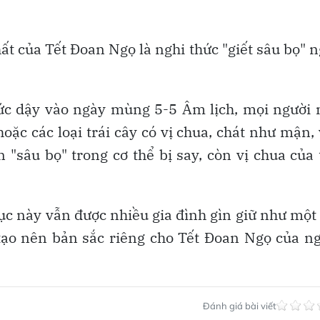
t của Tết Đoan Ngọ là nghi thức "giết sâu bọ" 
ức dậy vào ngày mùng 5-5 Âm lịch, mọi người
ặc các loại trái cây có vị chua, chát như mận, 
"sâu bọ" trong cơ thể bị say, còn vị chua của 
ục này vẫn được nhiều gia đình gìn giữ như một
ạo nên bản sắc riêng cho Tết Đoan Ngọ của n
Đánh giá bài viết