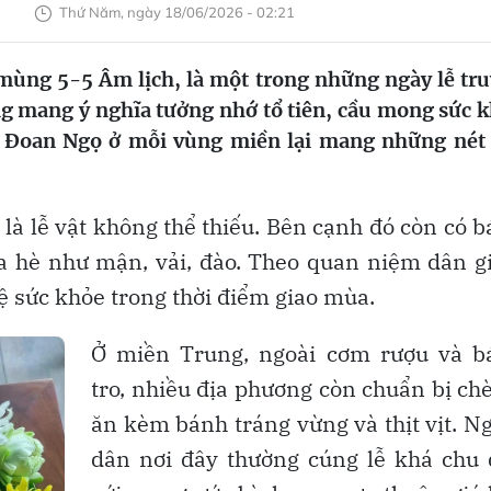
Thứ Năm, ngày 18/06/2026 - 02:21
mùng 5-5 Âm lịch, là một trong những ngày lễ tr
ng mang ý nghĩa tưởng nhớ tổ tiên, cầu mong sức 
 Đoan Ngọ ở mỗi vùng miền lại mang những nét
là lễ vật không thể thiếu. Bên cạnh đó còn có 
mùa hè như mận, vải, đào. Theo quan niệm dân g
ệ sức khỏe trong thời điểm giao mùa.
Ở miền Trung, ngoài cơm rượu và b
tro, nhiều địa phương còn chuẩn bị ch
ăn kèm bánh tráng vừng và thịt vịt. N
dân nơi đây thường cúng lễ khá chu 